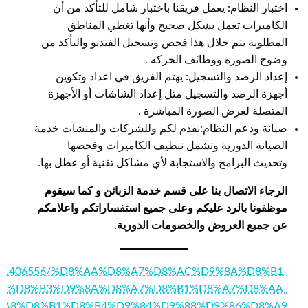
اختبار النظام: يعمل فريقنا باختبار شامل للتأكد من أن
الكاميرات تعمل بشكل صحيح وأنها تغطي المناطق
المطلوبة يتم خلال هذا فحص وتسجيل الفيديو والتأكد من
وضوح الصورة ووظائف الحركة .
إعداد الرصد والتسجيل: يهتم الفريق في اعداد وتكوين
أجهزة الرصد والتسجيل مثل إعداد الشاشات أو الأجهزة
المتصلة لعرض الصورة المباشرة .
صيانة ودعم النظام:نقدم لكم وللشركات والمنشآت خدمة
الصيانة الدورية وتشمل تنظيف الكاميرات وفحصها
وتحديث البرامج والاستجابة لأي مشاكل تقنية أو عطل بها.
الرجاء الاتصال بنا على قسم خدمة الزبائن و كما سيقوم
موظفونا بالرد عليكم وعلى جميع استفساراتكم واعلامكم
عن جميع العروض والخصومات الدورية.
om/story1406556/%D8%AA%D8%A7%D8%AC%D9%8A%D8%B1-
%D8%B3%D9%8A%D8%A7%D8%B1%D8%A7%D8%AA-
%A8%D8%B1%D8%B4%D9%84%D9%88%D9%86%D8%A9