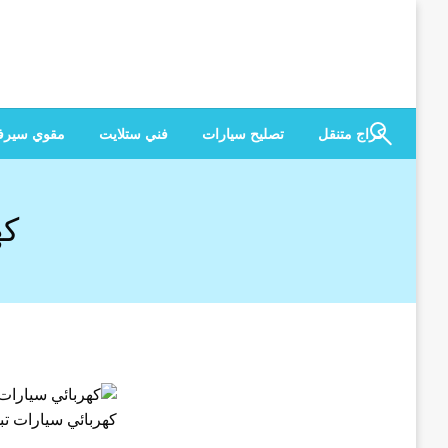
لتخطي
لى
لمحتوى
كراج متنقل
تصليح سيارات
فني ستلايت
مقوي سير
كه
كهربائي سيارات تب