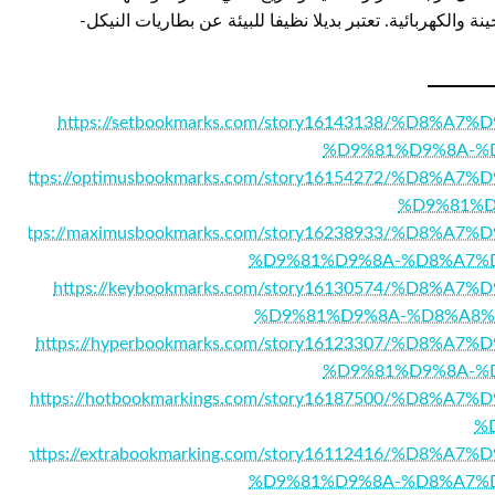
 والكهربائية. تعتبر بديلا نظيفا للبيئة عن بطاريات النيكل-
https://setbookmarks.com/story16143138/%D
%D9%81%D9%8A-%
https://optimusbookmarks.com/story16154272/%D
%D9%81%D
https://maximusbookmarks.com/story16238933/%D
%D9%81%D9%8A-%D8%A7%
https://keybookmarks.com/story16130574/%D
%D9%81%D9%8A-%D8%A8%
https://hyperbookmarks.com/story16123307/%D
%D9%81%D9%8A-%
https://hotbookmarkings.com/story16187500/%D
%
https://extrabookmarking.com/story16112416/%D
%D9%81%D9%8A-%D8%A7%