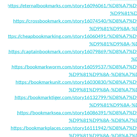
https://eternalbookmarks.com/story16096061/%D
%D9%81%D
https://crossbookmark.com/story16074540/%D
%D9%81%D9%8A-%
https://cheapbookmarking.com/story16060491/%D
%D9%81%D9%8A-%
https://captainbookmark.com/story16079869/%D
%
https://bookmarkworm.com/story16059537/%D8
%D9%81%D9%8A-%D8%A7%
https://bookmarkunit.com/story16030830/%D
%D9%81%D9%8A-%D8%A7%
https://bookmarktiger.com/story16132799/%D
%D9%81%D9%8A-%
https://bookmarksea.com/story16086391/%D8
%D9%81%D9%8A-%D8%A7%
https://bookmarkplaces.com/story16111942/%D
%D9%81%D9%8A-%D8%A7%