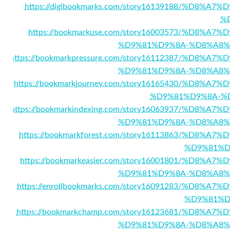
https://digibookmarks.com/story16139188/%D
%
https://bookmarkuse.com/story16003573/%D8
%D9%81%D9%8A-%D8%A8%
https://bookmarkpressure.com/story16112387/%D
%D9%81%D9%8A-%D8%A8%
https://bookmarkjourney.com/story16165430/%D
%D9%81%D9%8A-%
https://bookmarkindexing.com/story16063937/%D
%D9%81%D9%8A-%D8%A8%
https://bookmarkforest.com/story16113863/%D
%D9%81%D
https://bookmarkeasier.com/story16001801/%D
%D9%81%D9%8A-%D8%A8%
https://enrollbookmarks.com/story16091283/%D
%D9%81%D
https://bookmarkchamp.com/story16123681/%D8
%D9%81%D9%8A-%D8%A8%