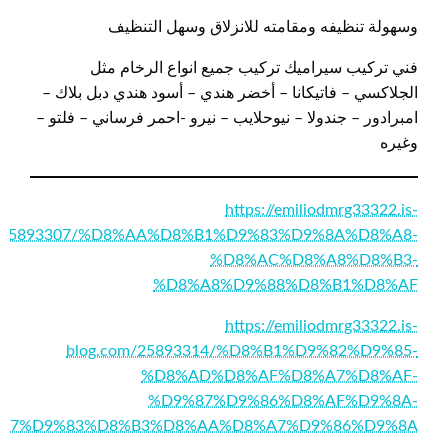
وسهولة تنظيفه ومقامته للانزلاق وسهل التنظيف
فني تركيب سيراميك تركيب جميع انواع الرخام مثل
الجلاكسي – فاتيكانا – أخضر هندي – أسود هندي دبل بلاك –
امبرادور – جندولا – نيوحلايب – نيرو -احمر فرساني – فلتو –
وغيره
https://emiliodmrg33322.is-
m/25893307/%D8%AA%D8%B1%D9%83%D9%8A%D8%A8-
%D8%AC%D8%A8%D8%B3-
%D8%A8%D9%88%D8%B1%D8%AF
https://emiliodmrg33322.is-
blog.com/25893314/%D8%B1%D9%82%D9%85-
%D8%AD%D8%AF%D8%A7%D8%AF-
%D9%87%D9%86%D8%AF%D9%8A-
A7%D9%83%D8%B3%D8%AA%D8%A7%D9%86%D9%8A