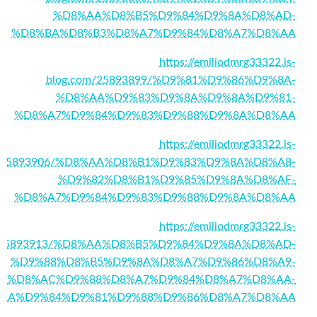
%D8%AA%D8%B5%D9%84%D9%8A%D8%AD-
%D8%BA%D8%B3%D8%A7%D9%84%D8%A7%D8%AA
https://emiliodmrg33322.is-
blog.com/25893899/%D9%81%D9%86%D9%8A-
%D8%AA%D9%83%D9%8A%D9%8A%D9%81-
%D8%A7%D9%84%D9%83%D9%88%D9%8A%D8%AA
https://emiliodmrg33322.is-
m/25893906/%D8%AA%D8%B1%D9%83%D9%8A%D8%A8-
%D9%82%D8%B1%D9%85%D9%8A%D8%AF-
%D8%A7%D9%84%D9%83%D9%88%D9%8A%D8%AA
https://emiliodmrg33322.is-
m/25893913/%D8%AA%D8%B5%D9%84%D9%8A%D8%AD-
%D9%88%D8%B5%D9%8A%D8%A7%D9%86%D8%A9-
%D8%AC%D9%88%D8%A7%D9%84%D8%A7%D8%AA-
AA%D9%84%D9%81%D9%88%D9%86%D8%A7%D8%AA