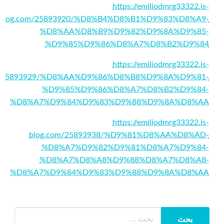
https://emiliodmrg33322.is-
blog.com/25893920/%D8%B4%D8%B1%D9%83%D8%A9-
%D8%AA%D8%B9%D9%82%D9%8A%D9%85-
%D9%85%D9%86%D8%A7%D8%B2%D9%84
https://emiliodmrg33322.is-
m/25893929/%D8%AA%D9%86%D8%B8%D9%8A%D9%81-
%D9%85%D9%86%D8%A7%D8%B2%D9%84-
%D8%A7%D9%84%D9%83%D9%88%D9%8A%D8%AA
https://emiliodmrg33322.is-
blog.com/25893938/%D9%81%D8%AA%D8%AD-
%D8%A7%D9%82%D9%81%D8%A7%D9%84-
%D8%A7%D8%A8%D9%88%D8%A7%D8%A8-
%D8%A7%D9%84%D9%83%D9%88%D9%8A%D8%AA