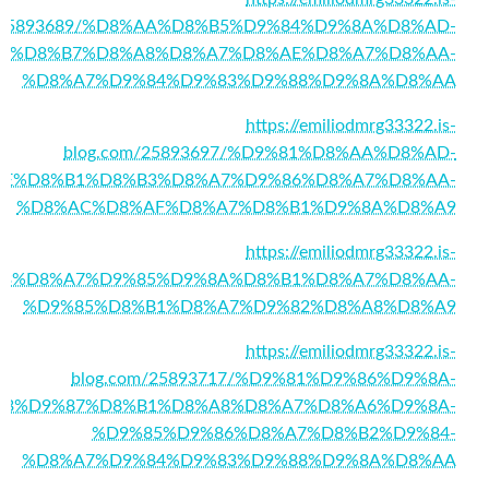
m/25893689/%D8%AA%D8%B5%D9%84%D9%8A%D8%AD-
%D8%B7%D8%A8%D8%A7%D8%AE%D8%A7%D8%AA-
%D8%A7%D9%84%D9%83%D9%88%D9%8A%D8%AA
https://emiliodmrg33322.is-
blog.com/25893697/%D9%81%D8%AA%D8%AD-
E%D8%B1%D8%B3%D8%A7%D9%86%D8%A7%D8%AA-
%D8%AC%D8%AF%D8%A7%D8%B1%D9%8A%D8%A9
https://emiliodmrg33322.is-
9%83%D8%A7%D9%85%D9%8A%D8%B1%D8%A7%D8%AA-
%D9%85%D8%B1%D8%A7%D9%82%D8%A8%D8%A9
https://emiliodmrg33322.is-
blog.com/25893717/%D9%81%D9%86%D9%8A-
83%D9%87%D8%B1%D8%A8%D8%A7%D8%A6%D9%8A-
%D9%85%D9%86%D8%A7%D8%B2%D9%84-
%D8%A7%D9%84%D9%83%D9%88%D9%8A%D8%AA