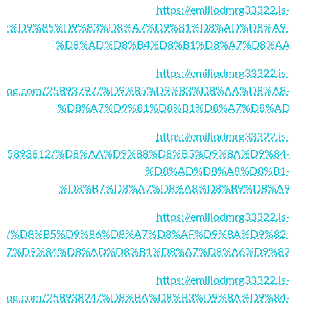
https://emiliodmrg33322.is-
3729/%D9%85%D9%83%D8%A7%D9%81%D8%AD%D8%A9-
%D8%AD%D8%B4%D8%B1%D8%A7%D8%AA
https://emiliodmrg33322.is-
blog.com/25893797/%D9%85%D9%83%D8%AA%D8%A8-
%D8%A7%D9%81%D8%B1%D8%A7%D8%AD
https://emiliodmrg33322.is-
m/25893812/%D8%AA%D9%88%D8%B5%D9%8A%D9%84-
%D8%AD%D8%A8%D8%B1-
%D8%B7%D8%A7%D8%A8%D8%B9%D8%A9
https://emiliodmrg33322.is-
3816/%D8%B5%D9%86%D8%A7%D8%AF%D9%8A%D9%82-
A7%D9%84%D8%AD%D8%B1%D8%A7%D8%A6%D9%82
https://emiliodmrg33322.is-
blog.com/25893824/%D8%BA%D8%B3%D9%8A%D9%84-