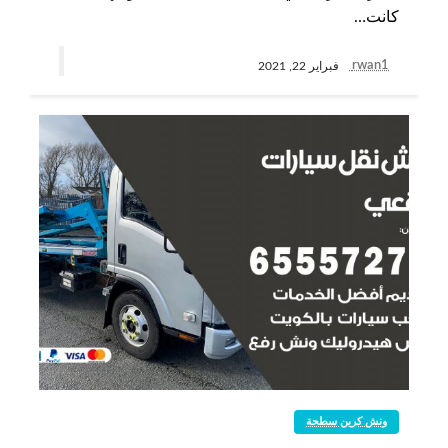
كانت…
rwan1
فبراير 22, 2021
ونش كرين سطحة