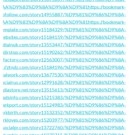
%AA%D9%83%D9%8A%D9%8A%D9%81
https://bookmark-
dofollow.com/story14955887/%D9%81%D9%86%D9%8A-
%AA%D9%83%D9%8A%D9%8A%D9%81
https://bookmark-
template.com/story15184329/%D9%81%D9%86%D9%8A-
ingwebsites.com/story15184159/%D9%81%D9%86%D9%8A-
ialmediainuk.com/story13553447/%D9%81%D9%86%D9%8A-
s://dirstop.com/story15190262/%D9%81%D9%86%D9%8A-
ocialfactory.com/story12563007/%D9%81%D9%86%D9%8A-
ps://ztndz.com/story15184196/%D9%81%D9%86%D9%8A-
llasocialwork.com/story13677530/%D9%81%D9%86%D9%8A-
://socialrus.com/story12991628/%D9%81%D9%86%D9%8A-
ialmediastore.net/story13515613/%D9%81%D9%86%D9%8A-
tworkadsinfo.com/story15215383/%D9%81%D9%86%D9%8A-
okmarkport.com/story15124983/%D9%81%D9%86%D9%8A-
okmarkbirth.com/story13132352/%D9%81%D9%86%D9%8A-
kmarkloves.com/story15203977/%D9%81%D9%86%D9%8A-
/getsocialpr.com/story13722760/%D9%81%D9%86%D9%8A-