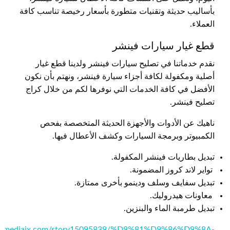
بأساليب حديثة وتقنيات متطورة بأسعار رخيصة تناسب كافة
العملاء.
قطع غيار سيارات فينشر
نقدم خدماتنا في تصليح سيارات فينشر ولدينا قطع غيار
أصلية ومكفولة لكافة أجزاء سيارة فينشر، ونهتم بأن نكون
الأفضل في كافة الخدمات التي نوفرها لكم من خلال كراج
تصليح فينشر.
ناهيك عن الأدوات والأجهزة الحديثة المتخصصة بفحص
الكمبيوتر وبرمجة السيارات وكشف الأعطال فيها.
تبديل بطاريات فينشر المكفولة.
تواير لاند كروز المضمونة.
تبديل سفايف وسلف ودينمو بأخرى ممتازة.
معاونات هيدروليك.
تبديل طرمبة الماء والبنزين.
://mediajx.com/story15095839/%D9%81%D9%86%D9%8A-