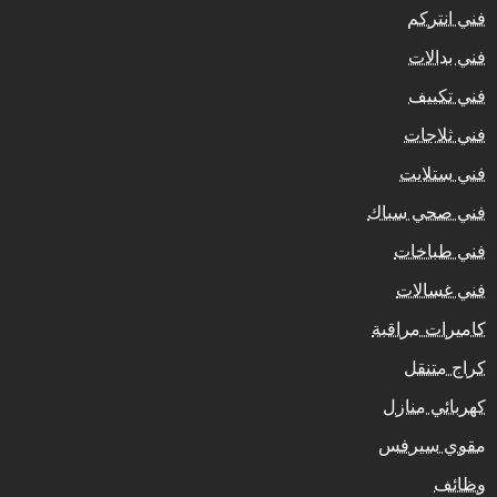
فني انتركم
فني بدالات
فني تكييف
فني ثلاجات
فني ستلايت
فني صحي سباك
فني طباخات
فني غسالات
كاميرات مراقبة
كراج متنقل
كهربائي منازل
مقوي سيرفس
وظائف