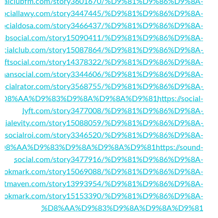
socialclubfm.com/story3601670/%D9%81%D9%86%D9%8A-
//sociallawy.com/story3447445/%D9%81%D9%86%D9%8A-
//socialdosa.com/story3466437/%D9%81%D9%86%D9%8A-
throbsocial.com/story15090411/%D9%81%D9%86%D9%8A-
bsocialclub.com/story15087864/%D9%81%D9%86%D9%8A-
://dftsocial.com/story14378322/%D9%81%D9%86%D9%8A-
nimmansocial.com/story3344606/%D9%81%D9%86%D9%8A-
//socialrator.com/story3568755/%D9%81%D9%86%D9%8A-
%D8%AA%D9%83%D9%8A%D9%8A%D9%81
https://social-
lyft.com/story3477008/%D9%81%D9%86%D9%8A-
/socialevity.com/story15088059/%D9%81%D9%86%D9%8A-
/thesocialroi.com/story3346520/%D9%81%D9%86%D9%8A-
D8%AA%D9%83%D9%8A%D9%8A%D9%81
https://sound-
social.com/story3477916/%D9%81%D9%86%D9%8A-
nybookmark.com/story15069088/%D9%81%D9%86%D9%8A-
arketmaven.com/story13993954/%D9%81%D9%86%D9%8A-
altbookmark.com/story15153390/%D9%81%D9%86%D9%8A-
%D8%AA%D9%83%D9%8A%D9%8A%D9%81