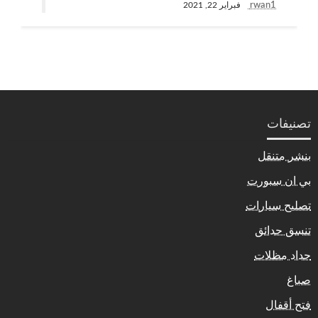
rwan1
فبراير 22, 2021
تصنيفات
بنشر متنقل
بي ان سبورت
تصليح سيارات
تنسق حدائق
حداد مظلات
صباغ
فتح أقفال