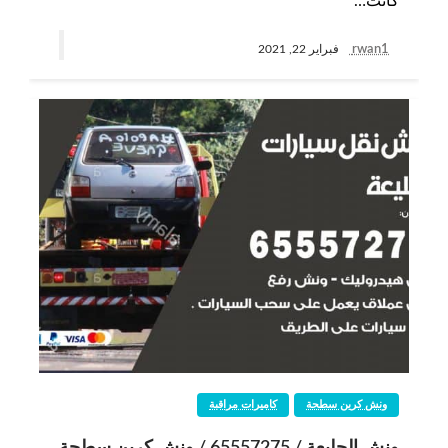
كانت…
rwan1
فبراير 22, 2021
ونش كرين سطحة
كاميرات مراقبة