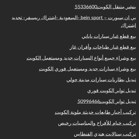
بنشر متنقل الكويت55336600
بي ان سبورت – bein sport -السعودية -اشتراك ريسيفر- تجديد
اشتراك
بيع قطع غيار سيارات ياباني
بيع قطع غيار طباخات وأفران غاز
بيع وشراء جميع أنواع السيارات جديد ومستعمل الكويت
بيع وشراء سيارات جديد ومستعمل فوري الكويت
تبديل بطاريات سيارات مدينة حولي
تبديل تواير الكويت فوري
تبديل تواير الكويت50996466
تركيب أحبار طابعات حديثة ملونة الكويت
تركيب خيام للأفراح والمناسبات رخيص
تركيب ستالايت هندي الفنطاس