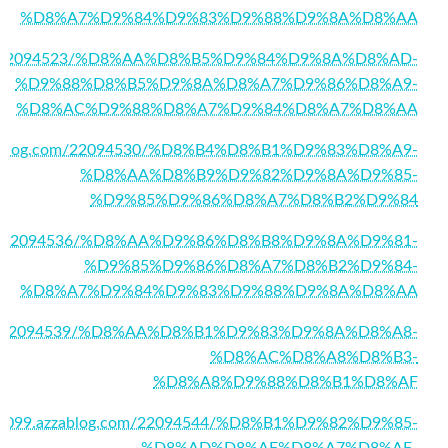
%D8%A7%D9%84%D9%83%D9%88%D9%8A%D8%AA
g.com/22094523/%D8%AA%D8%B5%D9%84%D9%8A%D8%AD-
%D9%88%D8%B5%D9%8A%D8%A7%D9%86%D8%A9-
%D8%AC%D9%88%D8%A7%D9%84%D8%A7%D8%AA
.azzablog.com/22094530/%D8%B4%D8%B1%D9%83%D8%A9-
%D8%AA%D8%B9%D9%82%D9%8A%D9%85-
%D9%85%D9%86%D8%A7%D8%B2%D9%84
og.com/22094536/%D8%AA%D9%86%D8%B8%D9%8A%D9%81-
%D9%85%D9%86%D8%A7%D8%B2%D9%84-
%D8%A7%D9%84%D9%83%D9%88%D9%8A%D8%AA
g.com/22094539/%D8%AA%D8%B1%D9%83%D9%8A%D8%A8-
%D8%AC%D8%A8%D8%B3-
%D8%A8%D9%88%D8%B1%D8%AF
pd21099.azzablog.com/22094544/%D8%B1%D9%82%D9%85-