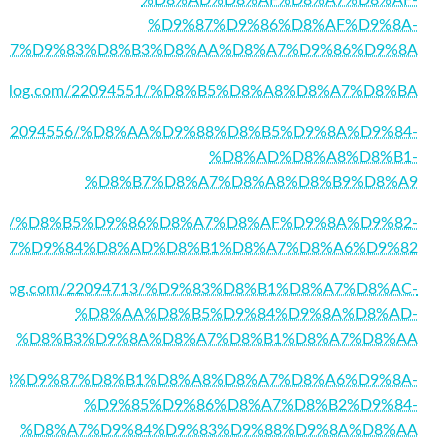
%D8%AD%D8%AF%D8%A7%D8%AF-
%D9%87%D9%86%D8%AF%D9%8A-
A7%D9%83%D8%B3%D8%AA%D8%A7%D9%86%D9%8A
.azzablog.com/22094551/%D8%B5%D8%A8%D8%A7%D8%BA
og.com/22094556/%D8%AA%D9%88%D8%B5%D9%8A%D9%84-
%D8%AD%D8%A8%D8%B1-
%D8%B7%D8%A7%D8%A8%D8%B9%D8%A9
22094568/%D8%B5%D9%86%D8%A7%D8%AF%D9%8A%D9%82-
A7%D9%84%D8%AD%D8%B1%D8%A7%D8%A6%D9%82
azzablog.com/22094713/%D9%83%D8%B1%D8%A7%D8%AC-
%D8%AA%D8%B5%D9%84%D9%8A%D8%AD-
%D8%B3%D9%8A%D8%A7%D8%B1%D8%A7%D8%AA
9/%D9%83%D9%87%D8%B1%D8%A8%D8%A7%D8%A6%D9%8A-
%D9%85%D9%86%D8%A7%D8%B2%D9%84-
%D8%A7%D9%84%D9%83%D9%88%D9%8A%D8%AA