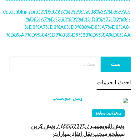
d21099.azzablog.com/22094797/%D9%81%D8%AA%D8%AD-
%D8%A7%D9%82%D9%81%D8%A7%D9%84-
%D8%A7%D8%A8%D9%88%D8%A7%D8%A8-
%D8%A7%D9%84%D9%83%D9%88%D9%8A%D8%AA
احدث الخدمات
ونش كرين سطحة
ونش النويصيب / 65557275 / ونش كرين
سطحة سحب نقل انقاذ سيارات