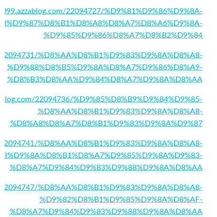
pd21099.azzablog.com/22094727/%D9%81%D9%86%D9%8A-
83%D9%87%D8%B1%D8%A8%D8%A7%D8%A6%D9%8A-
%D9%85%D9%86%D8%A7%D8%B2%D9%84
g.com/22094731/%D8%AA%D8%B1%D9%83%D9%8A%D8%A8-
%D9%88%D8%B5%D9%8A%D8%A7%D9%86%D8%A9-
%D8%B3%D8%AA%D9%84%D8%A7%D9%8A%D8%AA
.azzablog.com/22094736/%D9%85%D8%B9%D9%84%D9%85-
%D8%AA%D8%B1%D9%83%D9%8A%D8%A8-
%D8%A8%D8%A7%D8%B1%D9%83%D9%8A%D9%87
g.com/22094741/%D8%AA%D8%B1%D9%83%D9%8A%D8%A8-
B3%D9%8A%D8%B1%D8%A7%D9%85%D9%8A%D9%83-
%D8%A7%D9%84%D9%83%D9%88%D9%8A%D8%AA
g.com/22094747/%D8%AA%D8%B1%D9%83%D9%8A%D8%A8-
%D9%82%D8%B1%D9%85%D9%8A%D8%AF-
%D8%A7%D9%84%D9%83%D9%88%D9%8A%D8%AA