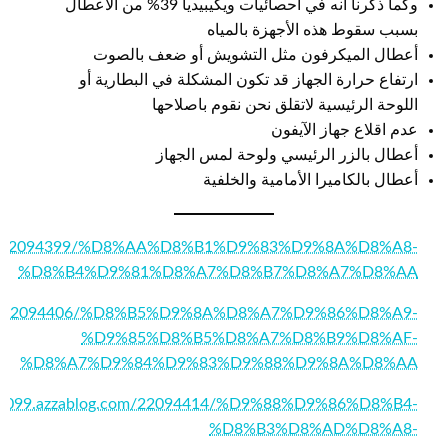
وكما ذكرنا أنه في احصائيات ويكيبيديا 39% من الأعطال
بسبب سقوط هذه الأجهزة بالمياه
أعطال الميكرفون مثل التشويش أو ضعف بالصوت
ارتفاع حرارة الجهاز قد تكون المشكلة في البطارية أو
اللوحة الرئيسية لاتقلق نحن نقوم باصلاحها
عدم اقلاع جهاز الآيفون
أعطال بالزر الرئيسي ولوحة لمس الجهاز
أعطال بالكاميرا الأمامية والخلفية
g.com/22094399/%D8%AA%D8%B1%D9%83%D9%8A%D8%A8-
%D8%B4%D9%81%D8%A7%D8%B7%D8%A7%D8%AA
og.com/22094406/%D8%B5%D9%8A%D8%A7%D9%86%D8%A9-
%D9%85%D8%B5%D8%A7%D8%B9%D8%AF-
%D8%A7%D9%84%D9%83%D9%88%D9%8A%D8%AA
pd21099.azzablog.com/22094414/%D9%88%D9%86%D8%B4-
%D8%B3%D8%AD%D8%A8-