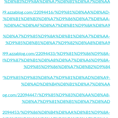
%D8%B3%D9%8A%D8%A7%D8%B1%D8%A7%D8%AA
d21099.azzablog.com/22094416/%D9%81%D8%AA%D8%AD-
E%D8%B1%D8%B3%D8%A7%D9%86%D8%A7%D8%AA-
%D8%AC%D8%AF%D8%A7%D8%B1%D9%8A%D8%A9
7/%D9%83%D8%A7%D9%85%D9%8A%D8%B1%D8%A7%D8%AA-
%D9%85%D8%B1%D8%A7%D9%82%D8%A8%D8%A9
pd21099.azzablog.com/22094433/%D9%81%D9%86%D9%8A-
83%D9%87%D8%B1%D8%A8%D8%A7%D8%A6%D9%8A-
%D9%85%D9%86%D8%A7%D8%B2%D9%84
22094444/%D9%85%D9%83%D8%A7%D9%81%D8%AD%D8%A9-
%D8%AD%D8%B4%D8%B1%D8%A7%D8%AA
azzablog.com/22094447/%D9%85%D9%83%D8%AA%D8%A8-
%D8%A7%D9%81%D8%B1%D8%A7%D8%AD
og.com/22094453/%D9%86%D8%B4%D8%AA%D8%B1%D9%8A-