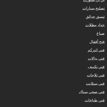
تصليح سيارات
تنسق حدائق
حداد مظلات
صباغ
فتح أقفال
فني انتركم
فني بدالات
فني تكييف
فني ثلاجات
فني ستلايت
فني صحي سباك
فني طباخات