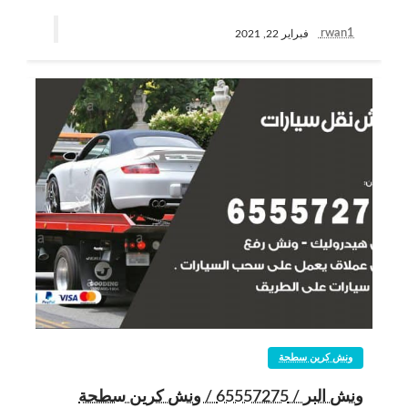
rwan1
فبراير 22, 2021
ونش كرين سطحة
ونش البر / 65557275 / ونش كرين سطحة