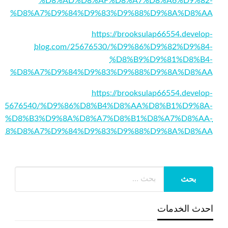
%D8%AD%D8%AF%D8%A7%D8%A6%D9%82-
%D8%A7%D9%84%D9%83%D9%88%D9%8A%D8%AA
https://brooksulap66554.develop-
blog.com/25676530/%D9%86%D9%82%D9%84-
%D8%B9%D9%81%D8%B4-
%D8%A7%D9%84%D9%83%D9%88%D9%8A%D8%AA
https://brooksulap66554.develop-
m/25676540/%D9%86%D8%B4%D8%AA%D8%B1%D9%8A-
4%D8%B3%D9%8A%D8%A7%D8%B1%D8%A7%D8%AA-
A8%D8%A7%D9%84%D9%83%D9%88%D9%8A%D8%AA
احدث الخدمات