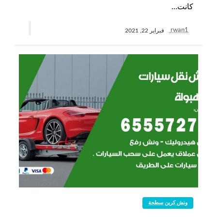
كانت…
rwan1
فبراير 22, 2021
ونش كرين سطحة