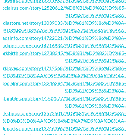
llasocialwork.com/story13211982/%D9%81%D9%86%D9%8A-
://socialrus.com/story12520612/%D8%B1%D9%82%D9%85-
%D9%81%D9%86%D9%8A-
ialmediastore.net/story13039033/%D9%81%D9%86%D9%8A-
%D8%B3%D8%AA%D9%84%D8%A7%D9%8A%D8%AA-
tworkadsinfo.com/story14722021/%D9%81%D9%86%D9%8A-
okmarkport.com/story14716834/%D9%81%D9%86%D9%8A-
okmarkbirth.com/story12738345/%D8%B1%D9%82%D9%85-
%D9%81%D9%86%D9%8A-
kmarkloves.com/story14719568/%D9%81%D9%86%D9%8A-
%D8%B3%D8%AA%D9%84%D8%A7%D9%8A%D8%AA-
/getsocialpr.com/story13246284/%D8%B1%D9%82%D9%85-
%D9%81%D9%86%D9%8A-
arkstumble.com/story14702577/%D8%B1%D9%82%D9%85-
%D9%81%D9%86%D9%8A-
kmarkstime.com/story13572501/%D9%81%D9%86%D9%8A-
%D8%B3%D8%AA%D9%84%D8%A7%D9%8A%D8%AA-
erbookmarks.com/story13746396/%D9%81%D9%86%D9%8A-