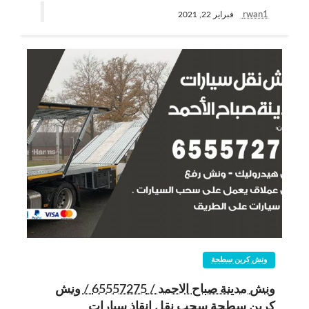
rwan1
فبراير 22, 2021
ونش كرين سطحة
ونش مدينة صباح الاحمد / 65557275 / ونش
كرين سطحة سحب نقل انقاذ سيارات