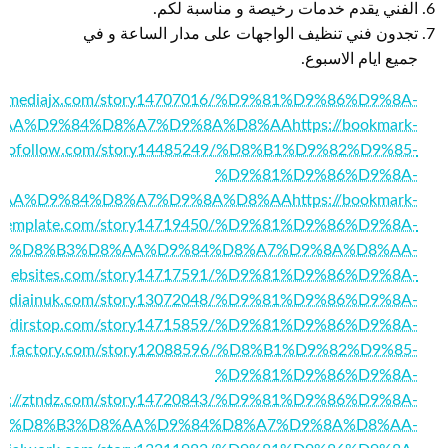
الفني يقدم خدمات رخيصة و مناسبة لكم.
تجدون فني تنظيف الواجهات على مدار الساعة و في
جميع ايام الاسبوع.
://mediajx.com/story14707016/%D9%81%D9%86%D9%8A-
%AA%D9%84%D8%A7%D9%8A%D8%AA
https://bookmark-
dofollow.com/story14485249/%D8%B1%D9%82%D9%85-
%D9%81%D9%86%D9%8A-
%AA%D9%84%D8%A7%D9%8A%D8%AA
https://bookmark-
template.com/story14719450/%D9%81%D9%86%D9%8A-
%D8%B3%D8%AA%D9%84%D8%A7%D9%8A%D8%AA-
ingwebsites.com/story14717591/%D9%81%D9%86%D9%8A-
ialmediainuk.com/story13072048/%D9%81%D9%86%D9%8A-
s://dirstop.com/story14715859/%D9%81%D9%86%D9%8A-
ocialfactory.com/story12088596/%D8%B1%D9%82%D9%85-
%D9%81%D9%86%D9%8A-
ps://ztndz.com/story14720843/%D9%81%D9%86%D9%8A-
%D8%B3%D8%AA%D9%84%D8%A7%D9%8A%D8%AA-