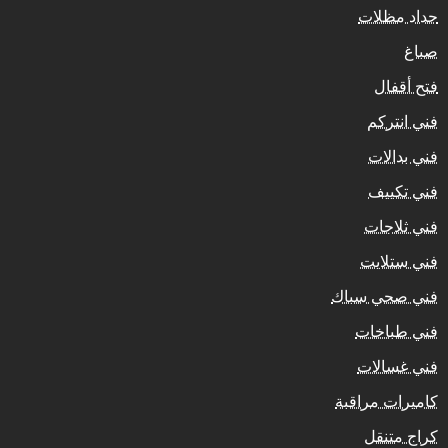
حداد مظلات
صباغ
فتح أقفال
فني انتركم
فني بدالات
فني تكييف
فني ثلاجات
فني ستلايت
فني صحي سباك
فني طباخات
فني غسالات
كاميرات مراقبة
كراج متنقل