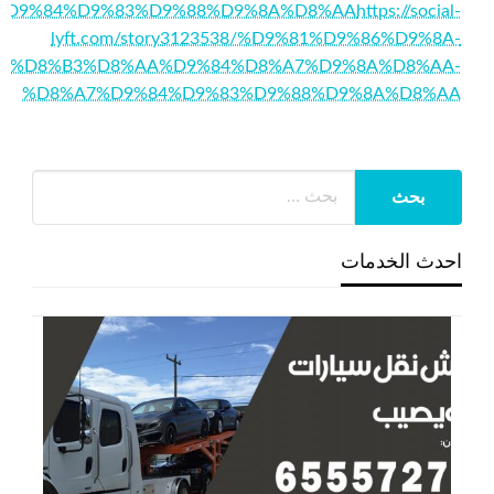
%D9%84%D9%83%D9%88%D9%8A%D8%AA
https://social-
lyft.com/story3123538/%D9%81%D9%86%D9%8A-
%D8%B3%D8%AA%D9%84%D8%A7%D9%8A%D8%AA-
%D8%A7%D9%84%D9%83%D9%88%D9%8A%D8%AA
احدث الخدمات