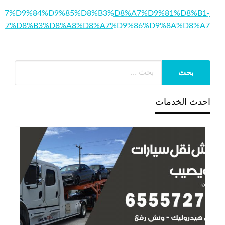
8/%D8%A7%D9%84%D9%85%D8%B3%D8%A7%D9%81%D8%B1-
A7%D8%B3%D8%A8%D8%A7%D9%86%D9%8A%D8%A7
احدث الخدمات