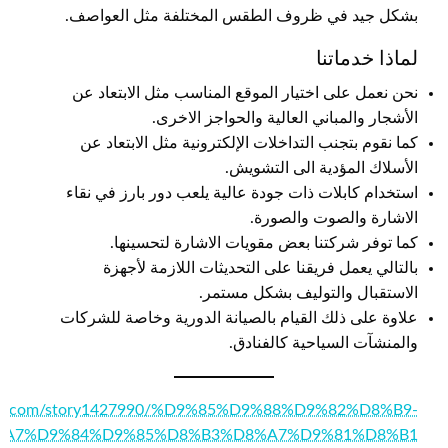
بشكل جيد في ظروف الطقس المختلفة مثل العواصف.
لماذا خدماتنا
نحن نعمل على اختيار الموقع المناسب مثل الابتعاد عن
الأشجار والمباني العالية والحواجز الاخرى.
كما نقوم بتجنب التداخلات الإلكترونية مثل الابتعاد عن
الأسلاك المؤدية الى التشويش.
استخدام كابلات ذات جودة عالية يلعب دور بارز في نقاء
الاشارة والصوت والصورة.
كما توفر شركتنا بعض مقويات الاشارة لتحسينها.
بالتالي يعمل فريقنا على التحديثات اللازمة لأجهزة
الاستقبال والتوليف بشكل مستمر.
علاوة على ذلك القيام بالصيانة الدورية وخاصة للشركات
والمنشآت السياحية كالفنادق.
page.com/story1427990/%D9%85%D9%88%D9%82%D8%B9-
%A7%D9%84%D9%85%D8%B3%D8%A7%D9%81%D8%B1