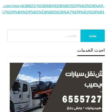
media.com/story638823/%D8%B4%D8%B1%D9%83%D8%A9-
%A7%D9%84%D9%85%D8%B3%D8%A7%D9%81%D8%B1
احدث الخدمات