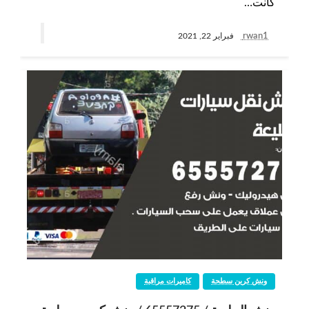
كانت…
rwan1
فبراير 22, 2021
ونش كرين سطحة
كاميرات مراقبة