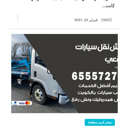
كانت…
rwan1
فبراير 22, 2021
ونش كرين سطحة