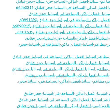
https://airportspain.designertoblog.com/5/حجز-مطاعم-اسبانيا-افضل-اماكن-السياحة-في-اسبانيا-حجز-
https://tourismspain.articlesblogger.com/46/حجز-مطاعم-اسبانيا-افضل-اماكن-السياحة-في-اسبانيا-حجز-