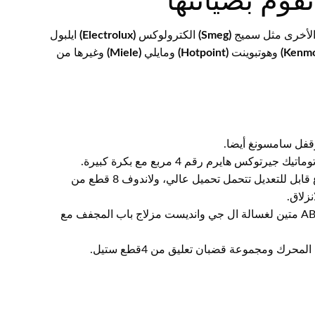
قوم بصيانتها
(Smeg)
الكترولوكس
(Electrolux)
ايلبول
وهوتبوينت
(Hotpoint)
ومايلي
(Miele)
وغيرها من
وقفل سامسونغ أيضا.
 هايرم رقم 4 مربع مع بكرة كبيرة.
ونسعى لتأمين دعامة للغسالة وسادة مضادة للاهتزاز بارتفاع قابل للتعديل تتحمل تحميل عالي، ولاندوف 8 قطع من
زلاق.
بالتالي نومفر لكم فلتر شبمي بديل جيد التأثير من بلاستيك ABS متين لغسالة ال جي وانديست مزلاج باب المجفف مع
حرك ومجموعة قضبان تعليق من 4قطع ستيل.