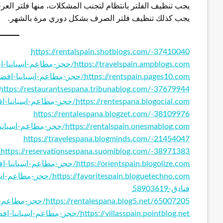
يجب تنظيف الفلتر بانتظام لتجنب المشكلات، منها فلتر ال
يجب كذلك تنظيف فلتر الصرف بشكل دوري مرة بالشهر.
https://rentalspain.shotblogs.com/-37410040
https://travelspain.ampblogs.com/حجز-مطاعم-اسبانيا-افضل-اماكن-السياحة-في-اسبانيا-حجز-فنادق-60035533
https://rentspain.pages10.com/حجز-مطاعم-اسبانيا-افضل-اماكن-السياحة-في-اسبانيا-حجز-فنادق-59152953
https://restaurantsespana.tribunablog.com/-37679944
https://rentespana.blogocial.com/حجز-مطاعم-اسبانيا-افضل-اماكن-السياحة-في-اسبانيا-حجز-فنادق-59377885
https://rentalespana.blogzet.com/-38109976
https://rentalspain.onesmablog.com/حجز-مطاعم-اسبانيا-افضل-اماكن-السياحة-في-اسبانيا-حجز-فنادق-63411736
https://travelespana.blogminds.com/-21454047
https://reservationsespana.suomiblog.com/-38971383
https://orientspain.blogolize.com/حجز-مطاعم-اسبانيا-افضل-اماكن-السياحة-في-اسبانيا-حجز-فنادق-62886946
itespain.bloguetechno.com
فنادق-58903619
https://rentalespana.blog5.net/65007205/حجز-مطاعم-اسبانيا-افضل-اماكن-السياحة-في-اسبانيا-حجز-فنادق
https://villasspain.pointblog.net/حجز-مطاعم-اسبانيا-افضل-اماكن-السياحة-في-اسبانيا-حجز-فنادق-64248006