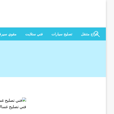
لتخطي
لى
لمحتوى
كراج متنقل
تصليح سيارات
فني ستلايت
مقوي سير
فني تصليح غسال