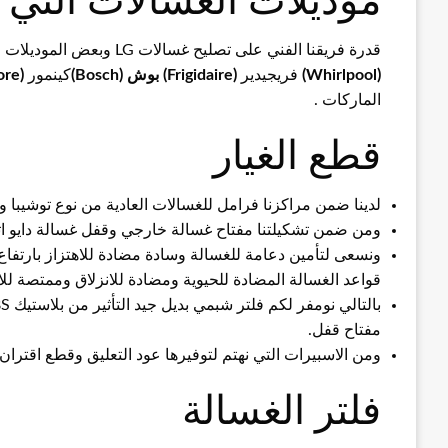
موديلات الغسالات التي ن
قدرة فريقنا الفني على تصليح غسالات LG وبعض الموديلات الأخرى مثل سميج
(Whirlpool)
فريجيدير
(Frigidaire)
بوش (Bosch)
كينمور
(Kenmore)
الماركات .
قطع الغيار
لدينا ضمن مراكزنا فرامل للغسالات العادية من نوع توشيبا 
ومن ضمن تشكيلتنا مفتاح غسالة خارجي وقفل غسالة دايو اتوماتيك جيرتوكس
قواعد الغسالة المضادة للحيوية ومضادة للانزلاق وممتصة للان
مفتاح قفل.
ومن الاسبيرات التي نهتم لتوفيرها عود التعليق وقطع اقتران الم
فلتر الغسالة