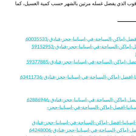
عرقوب الذي يفضل غسله مرتين بالشهر حسب كمية الغسيل، كما
https://favor/حجز-مطاعم-اسبانيا-افضل-اماكن-السياحة-في-اسبانيا-حجز-