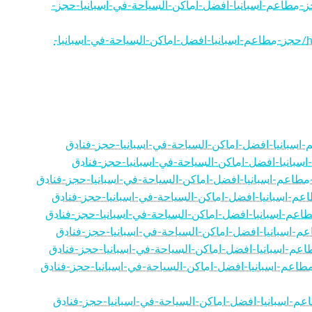
https://restaurantsspain.blogpostie.com/4/حجز-مطاعم-اسبانيا-افضل-اماكن-السياحة-في-اسبانيا-حجز-
https://companiesespana.blogprodesign.com/45391697/حجز-مطاعم-اسبانيا-افضل-اماكن-السياحة-في-اسبانيا-