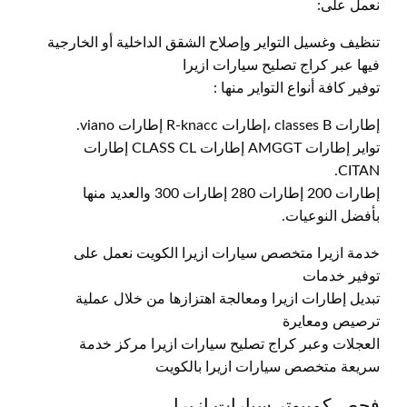
نعمل على:
تنظيف وغسيل التواير وإصلاح الشقق الداخلية أو الخارجية
فيها عبر كراج تصليح سيارات ازيرا
توفير كافة أنواع التواير منها :
إطارات classes B ،إطارات R-knacc إطارات viano.
تواير إطارات AMGGT إطارات CLASS CL إطارات
CITAN.
إطارات 200 إطارات 280 إطارات 300 والعديد منها
بأفضل النوعيات.
خدمة ازيرا متخصص سيارات ازيرا الكويت نعمل على
توفير خدمات
تبديل إطارات ازيرا ومعالجة اهتزازها من خلال عملية
ترصيص ومعايرة
العجلات وعبر كراج تصليح سيارات ازيرا مركز خدمة
سريعة متخصص سيارات ازيرا بالكويت
فحص كمبيوتر سيارات ازيرا