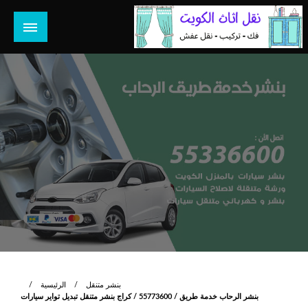
لتخطي
لى
لمحتوى
هل تبحث عن أفضل خدمات بالكويت؟ خدمة فك نقل تركيب صيانة
هل تبحث
تصليح جميع الخدمات المنزلية في الكويت
بنشر متنقل
الرئيسية
بنشر الرحاب خدمة طريق / 55773600‬ / كراج بنشر متنقل تبديل تواير سيارات