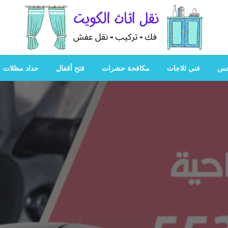
هل تبحث عن أفضل خدمات بالكويت؟ خدمة فك نقل تركيب صيانة
هل تبحث
فس
فني ثلاجات
مكافحة حشرات
فتح أقفال
حداد مظلات