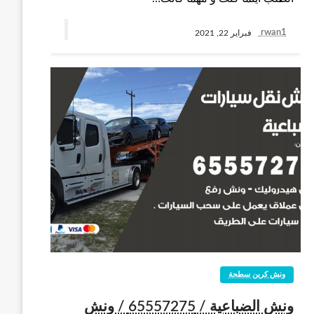
rwan1
فبراير 22, 2021
ونش كرين سطحة
ونش الضباعية / 65557275 / ونش