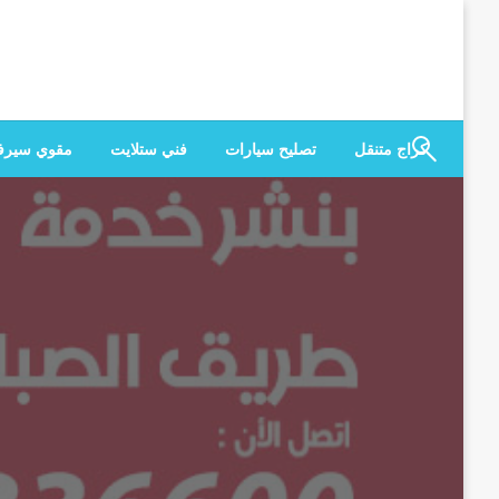
لتخطي
لى
لمحتوى
كراج متنقل
تصليح سيارات
فني ستلايت
مقوي سير