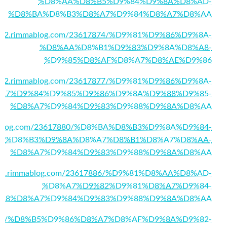
%D8%AA%D8%B5%D9%84%D9%8A%D8%AD-
%D8%BA%D8%B3%D8%A7%D9%84%D8%A7%D8%AA
55432.rimmablog.com/23617874/%D9%81%D9%86%D9%8A-
%D8%AA%D8%B1%D9%83%D9%8A%D8%A8-
%D9%85%D8%AF%D8%A7%D8%AE%D9%86
55432.rimmablog.com/23617877/%D9%81%D9%86%D9%8A-
A7%D9%84%D9%85%D9%86%D9%8A%D9%88%D9%85-
%D8%A7%D9%84%D9%83%D9%88%D9%8A%D8%AA
immablog.com/23617880/%D8%BA%D8%B3%D9%8A%D9%84-
%D8%B3%D9%8A%D8%A7%D8%B1%D8%A7%D8%AA-
%D8%A7%D9%84%D9%83%D9%88%D9%8A%D8%AA
55432.rimmablog.com/23617886/%D9%81%D8%AA%D8%AD-
%D8%A7%D9%82%D9%81%D8%A7%D9%84-
A8%D8%A7%D9%84%D9%83%D9%88%D9%8A%D8%AA
23617892/%D8%B5%D9%86%D8%A7%D8%AF%D9%8A%D9%82-