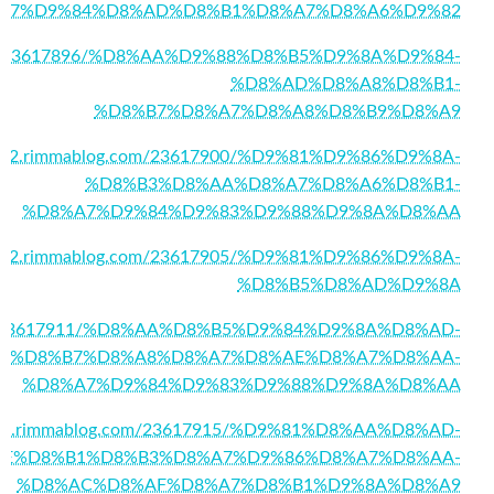
A7%D9%84%D8%AD%D8%B1%D8%A7%D8%A6%D9%82
g.com/23617896/%D8%AA%D9%88%D8%B5%D9%8A%D9%84-
%D8%AD%D8%A8%D8%B1-
%D8%B7%D8%A7%D8%A8%D8%B9%D8%A9
55432.rimmablog.com/23617900/%D9%81%D9%86%D9%8A-
%D8%B3%D8%AA%D8%A7%D8%A6%D8%B1-
%D8%A7%D9%84%D9%83%D9%88%D9%8A%D8%AA
55432.rimmablog.com/23617905/%D9%81%D9%86%D9%8A-
%D8%B5%D8%AD%D9%8A
g.com/23617911/%D8%AA%D8%B5%D9%84%D9%8A%D8%AD-
%D8%B7%D8%A8%D8%A7%D8%AE%D8%A7%D8%AA-
%D8%A7%D9%84%D9%83%D9%88%D9%8A%D8%AA
55432.rimmablog.com/23617915/%D9%81%D8%AA%D8%AD-
E%D8%B1%D8%B3%D8%A7%D9%86%D8%A7%D8%AA-
%D8%AC%D8%AF%D8%A7%D8%B1%D9%8A%D8%A9