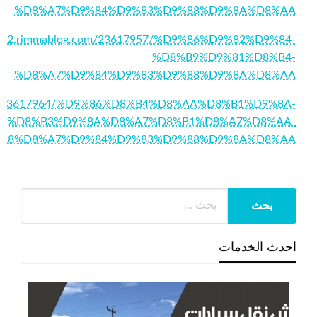
%D8%A7%D9%84%D9%83%D9%88%D9%8A%D8%AA
m55432.rimmablog.com/23617957/%D9%86%D9%82%D9%84-
%D8%B9%D9%81%D8%B4-
%D8%A7%D9%84%D9%83%D9%88%D9%8A%D8%AA
g.com/23617964/%D9%86%D8%B4%D8%AA%D8%B1%D9%8A-
4%D8%B3%D9%8A%D8%A7%D8%B1%D8%A7%D8%AA-
A8%D8%A7%D9%84%D9%83%D9%88%D9%8A%D8%AA
احدث الخدمات