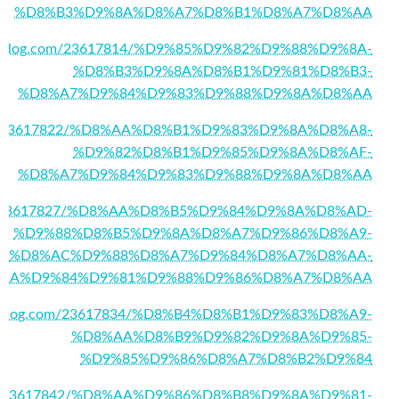
%D8%B3%D9%8A%D8%A7%D8%B1%D8%A7%D8%AA
immablog.com/23617814/%D9%85%D9%82%D9%88%D9%8A-
%D8%B3%D9%8A%D8%B1%D9%81%D8%B3-
%D8%A7%D9%84%D9%83%D9%88%D9%8A%D8%AA
g.com/23617822/%D8%AA%D8%B1%D9%83%D9%8A%D8%A8-
%D9%82%D8%B1%D9%85%D9%8A%D8%AF-
%D8%A7%D9%84%D9%83%D9%88%D9%8A%D8%AA
g.com/23617827/%D8%AA%D8%B5%D9%84%D9%8A%D8%AD-
%D9%88%D8%B5%D9%8A%D8%A7%D9%86%D8%A9-
%D8%AC%D9%88%D8%A7%D9%84%D8%A7%D8%AA-
AA%D9%84%D9%81%D9%88%D9%86%D8%A7%D8%AA
immablog.com/23617834/%D8%B4%D8%B1%D9%83%D8%A9-
%D8%AA%D8%B9%D9%82%D9%8A%D9%85-
%D9%85%D9%86%D8%A7%D8%B2%D9%84
g.com/23617842/%D8%AA%D9%86%D8%B8%D9%8A%D9%81-