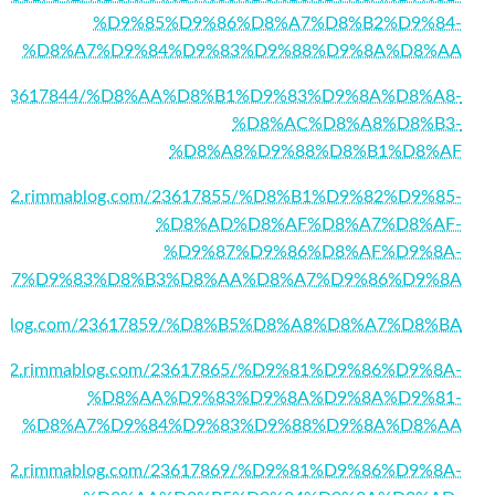
%D9%85%D9%86%D8%A7%D8%B2%D9%84-
%D8%A7%D9%84%D9%83%D9%88%D9%8A%D8%AA
g.com/23617844/%D8%AA%D8%B1%D9%83%D9%8A%D8%A8-
%D8%AC%D8%A8%D8%B3-
%D8%A8%D9%88%D8%B1%D8%AF
m55432.rimmablog.com/23617855/%D8%B1%D9%82%D9%85-
%D8%AD%D8%AF%D8%A7%D8%AF-
%D9%87%D9%86%D8%AF%D9%8A-
A7%D9%83%D8%B3%D8%AA%D8%A7%D9%86%D9%8A
rimmablog.com/23617859/%D8%B5%D8%A8%D8%A7%D8%BA
55432.rimmablog.com/23617865/%D9%81%D9%86%D9%8A-
%D8%AA%D9%83%D9%8A%D9%8A%D9%81-
%D8%A7%D9%84%D9%83%D9%88%D9%8A%D8%AA
55432.rimmablog.com/23617869/%D9%81%D9%86%D9%8A-