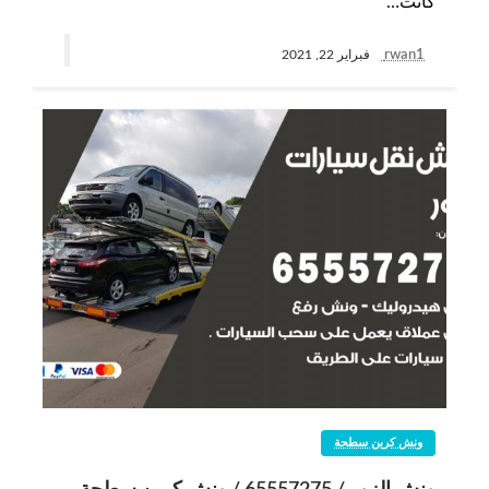
كانت…
rwan1
فبراير 22, 2021
ونش كرين سطحة