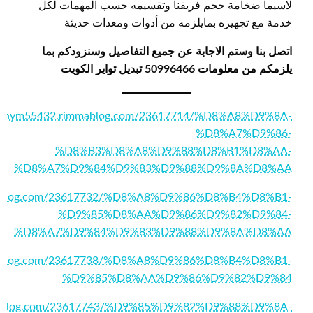
لاسيما ضخامة حجم فريقنا وتقسيمه حسب المهمات لكل
خدمة مع تجهيزه بمايلزمه من أدوات ومعدات حديثة
اتصل بنا وستم الاجابة عن جميع التفاصيل وسنزودكم بما
يلزمكم من معلومات 50996466 تبديل تواير الكويت
lanrhym55432.rimmablog.com/23617714/%D8%A8%D9%8A-
%D8%A7%D9%86-
%D8%B3%D8%A8%D9%88%D8%B1%D8%AA-
%D8%A7%D9%84%D9%83%D9%88%D9%8A%D8%AA
immablog.com/23617732/%D8%A8%D9%86%D8%B4%D8%B1-
%D9%85%D8%AA%D9%86%D9%82%D9%84-
%D8%A7%D9%84%D9%83%D9%88%D9%8A%D8%AA
immablog.com/23617738/%D8%A8%D9%86%D8%B4%D8%B1-
%D9%85%D8%AA%D9%86%D9%82%D9%84
immablog.com/23617743/%D9%85%D9%82%D9%88%D9%8A-