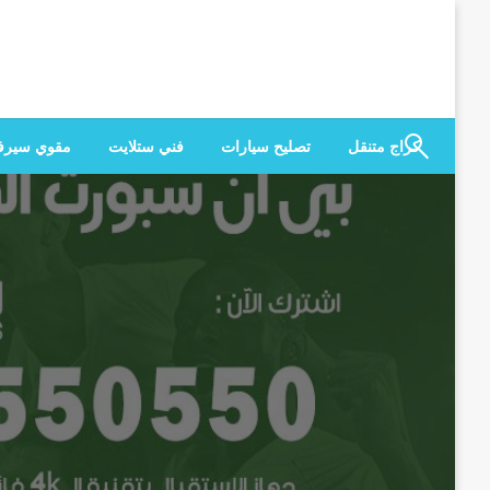
لتخطي
لى
لمحتوى
كراج متنقل
تصليح سيارات
فني ستلايت
مقوي سير