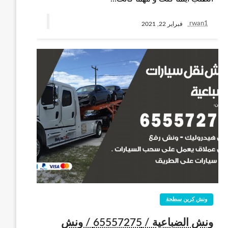
rwan1
فبراير 22, 2021
ونش كرين سطحة
ونش الضباعية / 65557275 / ونش