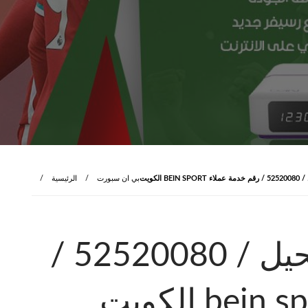
 الكويت
بي ان سبورت
الرئيسية
بي ان سبورت الفحيحيل / 52520080 /