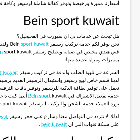
أسعارنا مميزة ورخيصة ونوفر كفالة شاملة لرسيفر وكافة قطع الغيار
Bein sport kuwait
هل تبحث عن خدمات بي ان سبورت في الفحيحيل؟
نحن نوفر لكم خدمة تركيب رسيفر Bein
sport kuwait
ولدين
فني هندي مختص في صيانة وتصليح رسيفر
sport kuwait وتتميز خدماتنا في شركة Bein
in
بمميزات ومزايا عديدة منها:
السرعة في تلبية الطلب والدقة في تركيب رسيفر
t kuwait
لدينا قسم خاص لبيع رسيفر واستبدال الرسيفر القديم برسي
نعمل على توفير بطاقة الذكية للرسيفر وتوفير باقات الترفيه
خدمة تفعيل الاشتراك في
kuwait أينما كنت داخل الكويت مع خدمة الدفع الكتروني
Bein sport
نورد للعملاء خدمة الشحن والتركيب للرسيفر Bein sport kuwait مع تقديم ضمان شامل على الخدمة
لذلك لا تتردد في التواصل معنا وسارع على حجز رسيفر
wait
على شبكة قنوات البي ان
bein kuwait
.