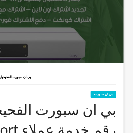
بي ان سبورت الفحيحيل / 52520080 / رقم خدمة عملاء BEIN SPORT
بي ان سبورت
رقم خدمة عملاء bein sport الكويت