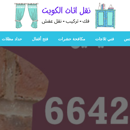
هل تبحث عن أفضل خدمات بالكويت؟ خدمة فك نقل تركيب صيانة
هل تبحث
فس
فني ثلاجات
مكافحة حشرات
فتح أقفال
حداد مظلات