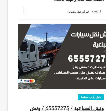
rwan1
فبراير 22, 2021
ونش كرين سطحة
ونش الضباعية / 65557275 / ونش