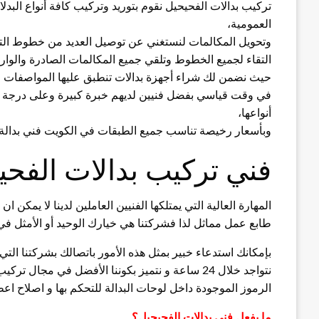
تركيب بدالات الفحيحيل نقوم بتوريد وتركيب كافة أنواع البد
العمومية،
وتحويل المكالمات لنستغني عن توصيل العديد من خطوط التل
التقاء لجميع الخطوط وتلقي جميع المكالمات الصادرة والواردة
حيث نضمن لك شراء أجهزة بدالات تنطبق عليها المواصفات ال
في وقت قياسي بفضل فنيين لديهم خبرة كبيرة وعلى درجة عا
أنواعها،
وبأسعار رخيصة تناسب جميع الطبقات في الكويت فني بدالة 
فني تركيب بدالات الفحي
المهارة العالية التي يمتلكها الفنيين العاملين لدينا لا يمك
طابع عمل مماثل لذا فشركتنا هي خيارك الوحيد أو الأمثل في 
بإمكانك استدعاء خبير بمثل هذه الأمور باتصالك بشركتنا التي
نتواجد خلال 24 ساعة و نتميز بكوننا الأفضل في مجال تركيب السنترالات وبرمجتها ، بالإضافة إلى خبرة بقراءة
الرموز الموجودة داخل لوحات البدالة للتحكم بها و اصلاح اعطا
ما يفعل فني بدالات الفحيحيل؟