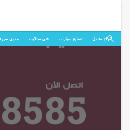
لتخطي
لى
لمحتوى
كراج متنقل
تصليح سيارات
فني ستلايت
مقوي سير