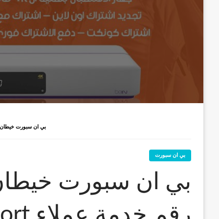
بي ان سبورت خيطان / 52520080 / رقم خدمة عملاء BEIN SPORT
بي ان سبورت
رقم خدمة عملاء bein sport الكويت