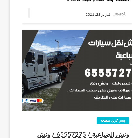
rwan1
فبراير 22, 2021
ونش كرين سطحة
ونش الضباعية / 65557275 / ونش