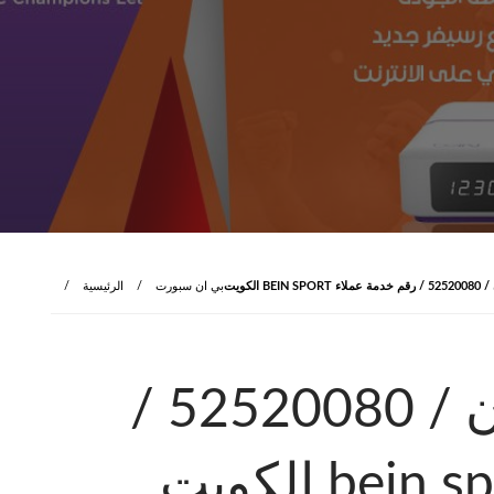
 الكويت
بي ان سبورت
الرئيسية
بي ان سبورت خيطان / 52520080 /