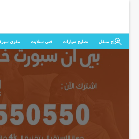
لتخطي
لى
لمحتوى
كراج متنقل
تصليح سيارات
فني ستلايت
مقوي سير