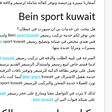
أسعارنا مميزة ورخيصة ونوفر كفالة شاملة لرسيفر وكافة قطع الغيار
Bein sport kuwait
هل تبحث عن خدمات بي ان سبورت في خيطان؟
نحن نوفر لكم خدمة تركيب رسيفر Bein
sport kuwait
ولدين
فني هندي مختص في صيانة وتصليح رسيفر
sport kuwait وتتميز خدماتنا في شركة Bein
in
بمميزات ومزايا عديدة منها:
السرعة في تلبية الطلب والدقة في تركيب رسيفر
t kuwait
لدينا قسم خاص لبيع رسيفر واستبدال الرسيفر القديم برسي
نعمل على توفير بطاقة الذكية للرسيفر وتوفير باقات الترفيه
خدمة تفعيل الاشتراك في
kuwait أينما كنت داخل الكويت مع خدمة الدفع الكتروني
Bein sport
نورد للعملاء خدمة الشحن والتركيب للرسيفر Bein sport kuwait مع تقديم ضمان شامل على الخدمة
لذلك لا تتردد في التواصل معنا وسارع على حجز رسيفر
wait
على شبكة قنوات البي ان
bein kuwait
.