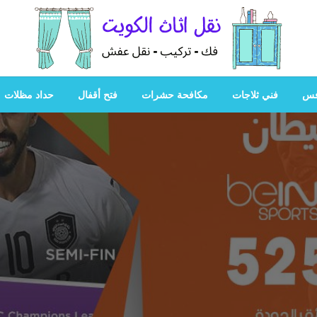
هل تبحث عن أفضل خدمات بالكويت؟ خدمة فك نقل تركيب صيانة
هل تبحث
فس
فني ثلاجات
مكافحة حشرات
فتح أقفال
حداد مظلات