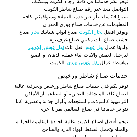
نوفر لكم خدماتنا في كافة أرجاء الكويت ويمكنكم
التواصل معنا عبر رقم صباغ شاطر الكويت
صباغ 24 ساعة أو عبر خدمة العملاء وسنوافيكم بكافة
المعلومات عن خدمات صباغ وورق الجدران
ونوفر افضل
نجار الكويت
صباغ ابواب شبابيك
نجار
صباغ
خشب صباغ اثاث مكتبي صباغ غرف نوم
ولدينا عمال
نقل عفش
نقل اثاث
نقل عفش الكويت
لترحيل العفش والاثاث اثناء عملية الدهان او الصبغ
بواسطة عمال
نقل عفش هندي
بالكويت.
خدمات صباغ شاطر ورخيص
نوفر لكم فني خدمات صباغ شاطر ورخيص وبحرفية عالية
لصباغ كافة المنشئات التجارية أو الصناعية أو الأماكن
الترفيهية كالمولات والمنتجعات بألوان جذابة وعصرية. كما
تتوافر خدماتنا في صباغ السالمي بمزايا أخرى:
توفير أفضل اصباغ الكويت عالية الجودة المقاومة للحرارة
والمياه وتحمل الضغط الهواء البارد والساخن