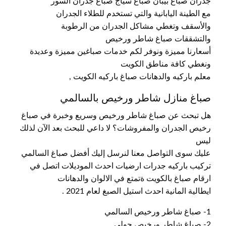
جدران صباغ بيبان صباع سياج صباغ جدران السور
مع الطينة اليابانية والتي تستخدم للطلاء الجدران
والأسقف وتغطي مشاكل الجدران من الرطوبة
والتشققات صباغ شاطر ورخيص
أسعارنا مميزة ونوفر لكم خدمات صباغين مميزة وعديدة
ونغطي كافة مناطق الكويت
معلم باركيه والدهانات صباغ باركيه الكويت ,
صباغ منازل شاطر ورخيص بالسالمي
هل تبحث عن صباغ شاطر ورخيص وسريع وخبرة في صباغ
رخيص الجدران والمفروشات؟ لا داعي للبحث بعد الآن لذلك
ليس
عليك سوى التواصل معنا لنرسل إليك أفضل صباغ السالمي
تركيب باركيه جدرات ارضيات احدث الموديلات اتصل في
ارقام صباغ بالكويت ةتمتع في الالوان والدهانات
ايطالية المانية احدث استيل الصبغ لعام 2021 .
1- صباغ شاطر ورخيص السالمي
2- صباغ شاطر ورخيص حولي