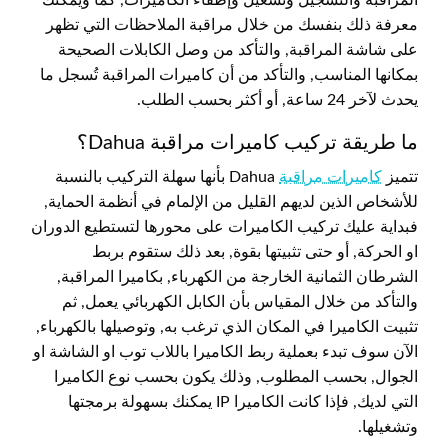
معرفة ذلك بنفسك من خلال مراقبة الملاحظات التي تظهر
على شاشة المراقبة, والتأكد من وصل الكابلات الصحيحة
بمكانها المناسب, والتأكد من أن كاميرات المراقبة تُسجل ما
يحدث لآخر 24 ساعة, أو أكثر بحسب الطلب.
ما طريقة تركيب كاميرات مراقبة Dahua؟
تتميز
كاميرات مراقبة
Dahua بأنها سهلة التركيب بالنسبة
للأشخاص الذين لديهم القليل من الإلمام في أنظمة الحماية,
فبداية عليك تركيب الكاميرات على محورها لتستطيع الدوران
او الحركة, أو حتى تثبيتها بقوة, بعد ذلك ستقوم بربط
الشرطان الثمانية الخارجة من الكهرباء, بكاميرا المراقبة,
والتأكد من خلال المقياس بأن الكابل الكهربائي يعمل, ثم
تثبيت الكاميرا في المكان الذي ترغب به, وتوصيلها بالكهرباء,
الآن سوف تبدء بعملية ربط الكاميرا باللاب توب او الشاشة او
الجوال, بحسب المطلوب, وذلك يكون بحسب نوع الكاميرا
التي لديك, فإذا كانت الكاميرا IP يمكنك بسهولة برمجتها
وتشغيلها.