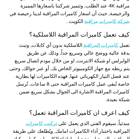
مراقبة 4K عند الطلب, وتتميز شركتنا باسعارها المميزة
والرخيصة, حيث أن اسعار كاميرات المراقبة لدينا رخيصة في
شركة كاميرات مراقبة
الكويت .
كيف تعمل كاميرات المراقبة اللاسلكية؟
تعمل
كاميرات المراقبة
اللاسلكية بدون أي كابلات, وتبث
بدقة عالية ووضح عالي وسريع جداً, وذلك عن طريق
الوايرلس او شبكة الانترنت, او من خلال مودم اتصال سريع
يتم ربطه مع جهاز الكومبيوتر الخاص بك, أو عبر جوالك, وحتى
عند فصل التيار الكهربائي عنها, فهذه الكاميرات لها بطارية
خاصة تُبقى عمل كاميرات المراقبة حتى 8 ساعات. تُرسل
كاميرات المراقبة الاشارة الى الجوال بشكل سريع ضمن
شبكة بعيدة.
كيف اعرف ان كاميرات المراقبة تعمل؟
مبدئياً, سيقوم الفني الذي يعمل على
تركيب كاميرات
المراقبة باختبار أداء الكاميرات امامك, ويُطلعك على طريقة
المراقبة والتسجيل وتشغيل وإطفاء الكاميرات, كما ويمكنك