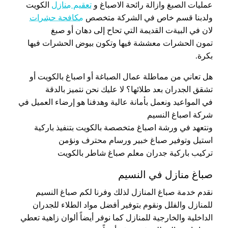
عمليات الصبغ وازالة رائحة الاصباغ و
تعقيم منازل
الكويت
ولدبنا قسم خاص في الشركة متخصص
مكافحة حشرات
لان في البيةت القديمة التي تحاح إلى دهان أو صبغ
تمون الحشرات معششة فيها وتكون بيوض الحشرات فيها
بكرة.
هل تعاني من مماطلة عمال الصباغة أو اصباغ بالكويت أو
تشقق الجدران بعد طلائها؟ لا عليك نحن نتميز بالدقة
في المواعيد ونعمل بأمانة عالية وهدفنا هو إرضاء العميل في
شركة اصباغ النسيم
ونتعهد في ورشة اصباغ متخصصة بالكويت بتنفيذ باركية
استيل وتوفير صباغ خبير ورسام محترف ونؤمن
تركيب باركية جدران معلم صباغ شاطر بالكويت
صباغ منازل في النسيم
نقدم خدمة صباغ المنازل لذلك وفرنا لكم صباغ النسيم
للمنازل والفلل ونقوم بتوفير أفضل مواد الطلاء للجدران
الداخلية والخارجية للمنازل كما نوفر أيضاً ألوان زاهية تعطي