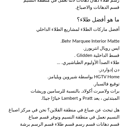
رسم طلاء دهان دهانات لاننا نعمل في منطقة النسيم
قسم الدهانات والاصباغ.
ما هو أفضل طلاء؟
أفضل ماركات الطلاء لمشاريع الطلاء الداخلي
Behr Marquee Interior Matte.
ايس رويال انتريورز.
قسط الداخلية Glidden .
طلاء الصدأ الأوليوم الطباشيري. …
دن إدواردز.
HGTV Home بواسطة شيروين ويليامز.
توقيع فالسبار.
برات ولامبرت أكولاد. بالنسبة للرسامين وريشات
المبتدئين ، يعد Pratt و Lambert خيارًا جيدًا.
هل تبحث عن صباغ في منطقة القلاين؟ نحن في مركز اصباغ
النسيم نعمل في منطقة النسيم ونوفر قسم صباغ
قسم دهانات قسم رسم قسم طلاء قسم الرسم برشة