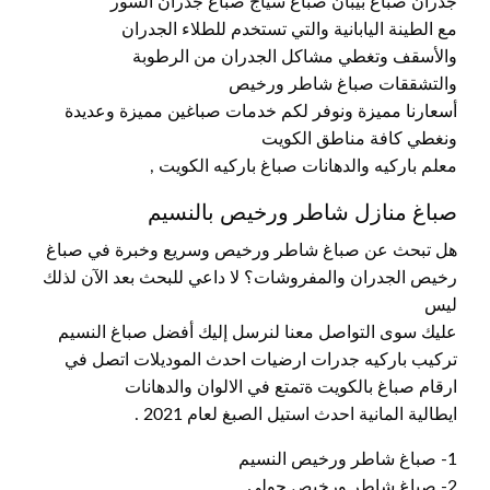
جدران صباغ بيبان صباع سياج صباغ جدران السور
مع الطينة اليابانية والتي تستخدم للطلاء الجدران
والأسقف وتغطي مشاكل الجدران من الرطوبة
والتشققات صباغ شاطر ورخيص
أسعارنا مميزة ونوفر لكم خدمات صباغين مميزة وعديدة
ونغطي كافة مناطق الكويت
معلم باركيه والدهانات صباغ باركيه الكويت ,
صباغ منازل شاطر ورخيص بالنسيم
هل تبحث عن صباغ شاطر ورخيص وسريع وخبرة في صباغ
رخيص الجدران والمفروشات؟ لا داعي للبحث بعد الآن لذلك
ليس
عليك سوى التواصل معنا لنرسل إليك أفضل صباغ النسيم
تركيب باركيه جدرات ارضيات احدث الموديلات اتصل في
ارقام صباغ بالكويت ةتمتع في الالوان والدهانات
ايطالية المانية احدث استيل الصبغ لعام 2021 .
1- صباغ شاطر ورخيص النسيم
2- صباغ شاطر ورخيص حولي