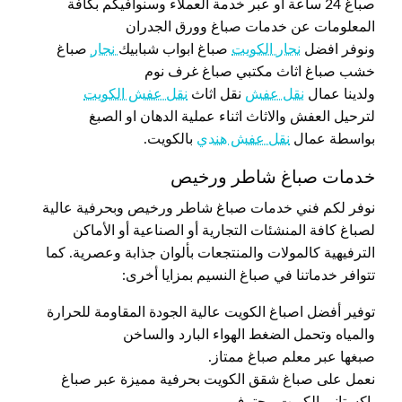
صباغ 24 ساعة أو عبر خدمة العملاء وسنوافيكم بكافة
المعلومات عن خدمات صباغ وورق الجدران
ونوفر افضل
نجار الكويت
صباغ ابواب شبابيك
نجار
صباغ
خشب صباغ اثاث مكتبي صباغ غرف نوم
ولدينا عمال
نقل عفش
نقل اثاث
نقل عفش الكويت
لترحيل العفش والاثاث اثناء عملية الدهان او الصبغ
بواسطة عمال
نقل عفش هندي
بالكويت.
خدمات صباغ شاطر ورخيص
نوفر لكم فني خدمات صباغ شاطر ورخيص وبحرفية عالية
لصباغ كافة المنشئات التجارية أو الصناعية أو الأماكن
الترفيهية كالمولات والمنتجعات بألوان جذابة وعصرية. كما
تتوافر خدماتنا في صباغ النسيم بمزايا أخرى:
توفير أفضل اصباغ الكويت عالية الجودة المقاومة للحرارة
والمياه وتحمل الضغط الهواء البارد والساخن
صبغها عبر معلم صباغ ممتاز.
نعمل على صباغ شقق الكويت بحرفية مميزة عبر صباغ