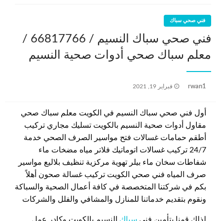
فني صحي سباك
فني صحي سباك النسيم / 66817766 /
معلم سباك صحي أدوات صحية النسيم
نُشر
rwan1
فبراير 19, 2021
في
أول فني صحي سباك النسيم في الكويت معلم سباك صحي
مقاول أدوات صحية النسيم بالكويت تسليك مجاري تركيب
أطقم حمامات غسالات فتح مواسير الصرف الصحي خدمة
24/7 تركيب غسالات اتوماتيك فلاتر مياه مضخات ماء
شفاطات سخان ماء بيلر تهوية مركزية تنظيف بلاليع مواسير
صرف المياه فني صحي الكويت تركيب غسالة صحون أهلاً
بكم في شركتنا المتخصصة في كافة أعمال الصحية والسباكة
ونقوم بتقديم خدماتنا للمنازل والمشافي والفلل والشركات
لذلك قمنا بتأمين فني
سباك
النسيم بالكويت وكادر عمل