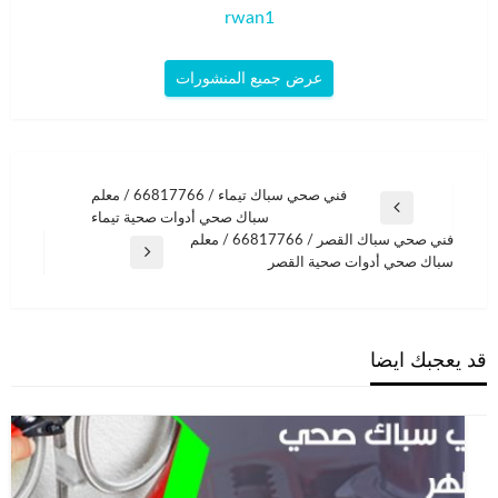
rwan1
عرض جميع المنشورات
تصفّح
فني صحي سباك تيماء / 66817766 / معلم
المقالة
سباك صحي أدوات صحية تيماء
المقالات
السابقة
فني صحي سباك القصر / 66817766 / معلم
المقالة
سباك صحي أدوات صحية القصر
التالية
قد يعجبك ايضا