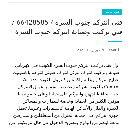
فني انتركم
فني انتركم جنوب السرة / 66428585 /
فني تركيب وصيانة انتركم جنوب السرة
نُشر
rwan1
فبراير 13, 2021
في
أول فني تركيب انتركم جنوب السرة الكويت فني كهربائي
صيانة وتركيب انتركم مرئي انتركم صوتي انتركم باناسونيك
تصليح انتركم وبدالة واكسس كنترول الكويت Access
Control بالكويت شركة متخصصة بجميع اعمال الانتركم
بحيث تحافظ اجهزة وانتركم على حياتنا وعلى خصوصيتنا،
موفرة الكثير من الحماية وخاصة للعمارات والمساكن
الكبيرة والفلل والأماكن الهامة كالسفارات وغيرها، تعمل
أجهزة انتركم على حماية المنزل من المتطفلين والسارقين
مانعة اياهم من الولوج وتصريح الدخول في حال لم يكونوا من