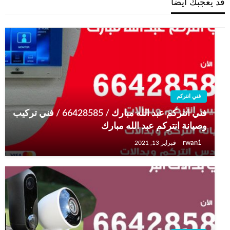
قد يعجبك ايضا
فني انتركم
فني انتركم عبد الله مبارك / 66428585 / فني تركيب
وصيانة انتركم عبد الله مبارك
rwan1
فبراير 13, 2021