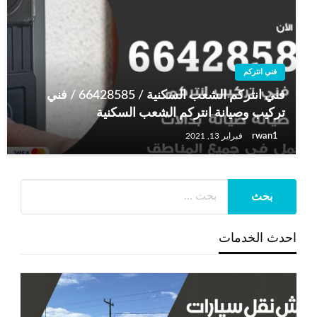
فني انتركم
فني انتركم الشعب السكنية / 66428585 / فني
تركيب وصيانة انتركم الشعب السكنية
rwan1
فبراير 13, 2021
احدث الخدمات