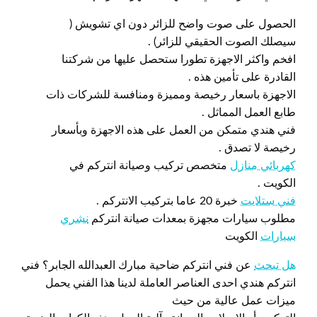
الحصول على صوت واضح للزائر دون اي تشويش (
سيصلك الصوت الحقيقي للزائر) .
افخم واكثر الاجهزة تطورا ستحصل عليها من شركتنا
القادرة على تأمين هذه .
الاجهزة باسعار رخيصة ومميزة ومنافسة للشركات ذات
طابع العمل المماثل .
فني هندي متمكن من العمل على هذه الاجهزة وبأسعار
رخيصة لا تصدق .
كهربائي منازل
متخصص تركيب وصيانة انتركم في
الكويت .
فني ستلايت
خبرة 20 عاما بتركيب الانتركم .
مطلوب سيارات مجهزة بمعدات صيانة انتركم
نشري
سيارات
الكويت
هل تبحث
عن فني انتركم ضاحية مبارك العبدالله الجابر؟ فني
انتركم هندي احدى العناصر العاملة لدينا هذا الفني يحمل
ميزات عمل عالية من حيث