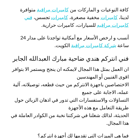
كافة النوعيات و الماركات من
كاميرات مراقبة
متوافرة
لدينا،
كاميرات
مخفية مصغرة،
كاميرات
تجسس،
فني
كاميرات مراقبه
للسيارات، كاميرات حرارية.
أنسب و ارخص الأسعار مع أمكانية تواجدنا على مدار 24
ساعة
شركة كاميرات مراقبة
الكويت.
فني انتركم هندي ضاحية مبارك العبدالله الجابر
ان العمل بمثل هذا المجال لايمكنه ان ينجح ويستمر الا بتوافر
اقوى الفنيين أو المهندسين
الاختصاصين باجهزة الانتركم من حيث قطعه، توصيلاته، آلية
عمله، الاجابة على جميع
التساؤلات والاستفسارات التي تدور في اذهان الزبائن حول
طريقة التعامل مع هذه الأجهزة
الحديثة، لذالك شغلنا في شركتنا نخبة من الكوادر العاملة في
هذا المجال.
فما هي الميزات التي تقدمها لك أجهزة انتركم؟