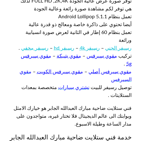
توفر صورة عرض عالية الجودة FULL HD ,2K,4K لذلك
هي توفر لكم مشاهدة صورة رائعة وعالية الجودة
تعمل بنظام Android Lollipop 5.1.1
أيضا تحتوي على ذاكرة خاصة ومعالج ذو قدرة عالية
تعمل بنظام 60 إطار في الثانية لعرض صورة انسيابية
ورائعة
رسيفر الجني
–
رسيفر 4k
–
رسيفر hd
–
رسيفر مخفي
.
تركيب
مقوي سيرفس
–
مقوي شبكة
–
مقوي سيرفس
.
5g
مقوي سيرفس أصلي
–
مقوي سيرفس الكويت
–
مقوي
السيرفس
توصيل رسيفر للبيت
نشتري سيارات
متخصصة بمعدات
الستلايتات .
فني ستلايت ضاحية مبارك العبدالله الجابر هو خيارك الامثل
وبوابتك الى عالم الديجيتال فلا تختار غيره، متواجدون على
مدار الساعة وطيلة الاسبوع.
خدمة فني ستلايت ضاحية مبارك العبدالله الجابر