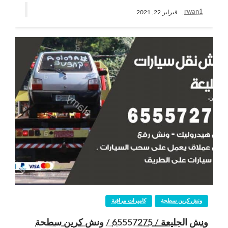
rwan1
فبراير 22, 2021
ونش كرين سطحة
كاميرات مراقبة
ونش الجليعة / 65557275 / ونش كرين سطحة