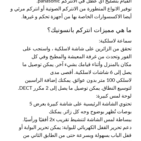
القيام بتصليح أي عطل في الانتركم panasonic.
توفير الانواع المتطورة من الانتركم الصوتية أو انتركم مرئي و
أيضا الاكسسوارات الخاصة بها من أجهزة تحكم و غيرها.
ما هي مميزات انتركم بانسونيك؟
سماعة لاسلكية:
تحقق من الزائرين على شاشة لاسلكية ، واستجب على
الفور وتحدث من غرفة المعيشة والمطبخ وفي كل
مكان بالمنزل وأثناء قيامك بشيء آخر. يمكن توصيل ما
يصل إلى 6 شاشات لاسلكية. أقصى مدى
لاسلكي 100 متر بدون عوائق. يمكنك إضافة الراسبين
لتوسيع النطاق. يمكن توصيل ما يصل إلى 2 مكرر DECT.
لوحة لمس كبيرة:
تحتوي الشاشة الرئيسية على شاشة كبيرة بعرض 5
بوصات تُظهر بوضوح وجه كل زائر. يمكنك
ببساطة لمس الشاشة لتنشيط تقريب 2x أفقيًا ورأسيًا.
دعم تحرير القفل الكهربائي للبوابة: يمكن تحرير البوابة أو
قفل الباب بسهولة وبسرعة حتى من الطابق الثاني من