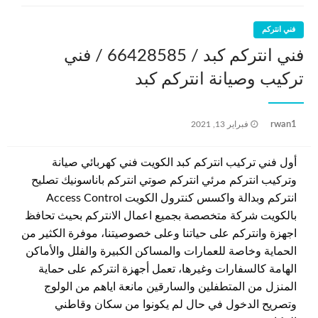
فني انتركم
فني انتركم كبد / 66428585 / فني
تركيب وصيانة انتركم كبد
نُشر
rwan1
فبراير 13, 2021
في
أول فني تركيب انتركم كبد الكويت فني كهربائي صيانة
وتركيب انتركم مرئي انتركم صوتي انتركم باناسونيك تصليح
انتركم وبدالة واكسس كنترول الكويت Access Control
بالكويت شركة متخصصة بجميع اعمال الانتركم بحيث تحافظ
اجهزة وانتركم على حياتنا وعلى خصوصيتنا، موفرة الكثير من
الحماية وخاصة للعمارات والمساكن الكبيرة والفلل والأماكن
الهامة كالسفارات وغيرها، تعمل أجهزة انتركم على حماية
المنزل من المتطفلين والسارقين مانعة اياهم من الولوج
وتصريح الدخول في حال لم يكونوا من سكان وقاطني