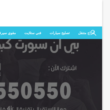
لتخطي
لى
لمحتوى
كراج متنقل
تصليح سيارات
فني ستلايت
مقوي سير