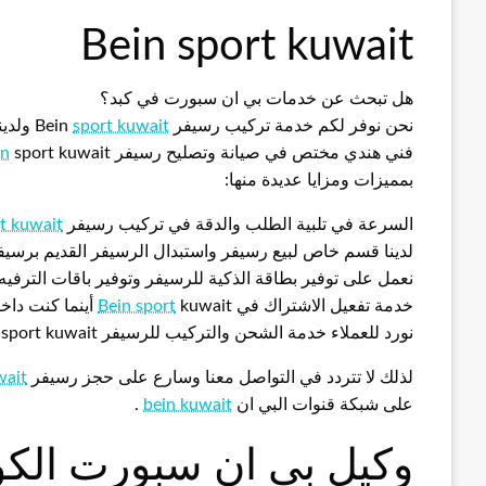
Bein sport kuwait
هل تبحث عن خدمات بي ان سبورت في كبد؟
نحن نوفر لكم خدمة تركيب رسيفر Bein
sport kuwait
ولدين
فني هندي مختص في صيانة وتصليح رسيفر
sport kuwait وتتميز خدماتنا في شركة Bein
in
بمميزات ومزايا عديدة منها:
السرعة في تلبية الطلب والدقة في تركيب رسيفر
t kuwait
لدينا قسم خاص لبيع رسيفر واستبدال الرسيفر القديم برسي
نعمل على توفير بطاقة الذكية للرسيفر وتوفير باقات الترفيه
خدمة تفعيل الاشتراك في
kuwait أينما كنت داخل الكويت مع خدمة الدفع الكتروني
Bein sport
نورد للعملاء خدمة الشحن والتركيب للرسيفر Bein sport kuwait مع تقديم ضمان شامل على الخدمة
لذلك لا تتردد في التواصل معنا وسارع على حجز رسيفر
wait
على شبكة قنوات البي ان
bein kuwait
.
وكيل بي ان سبورت الك