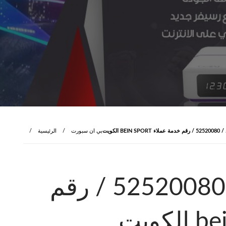
B الكويت
بي ان سبورت
الرئيسية
بي ان سبورت كبد / 52520080 / رقم