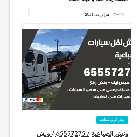
rwan1
فبراير 22, 2021
ونش كرين سطحة
ونش الضباعية / 65557275 / ونش