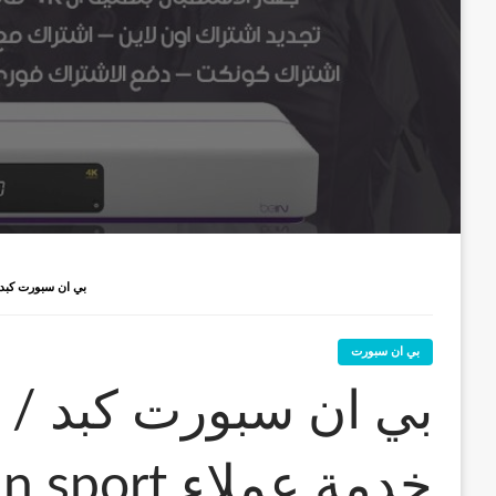
بي ان سبورت كبد / 52520080 / رقم خدمة عملاء EIN SPORT
بي ان سبورت
خدمة عملاء bein sport الكويت