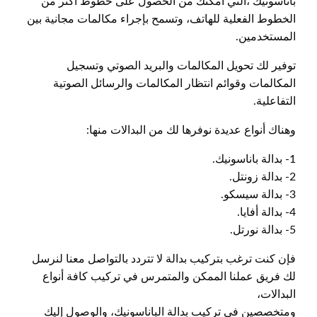
باناسونيك ،التي امكنك من الحصول على خطوط أكثر من
الخطوط الفعلية للهاتف، وتسمح بإجراء مكالمات مجانية بين
المستخدمين.
توفير لك تحويل المكالمات والبريد الصوتي وتسجيل
المكالمات وقوائم انتظار المكالمات والرسائل الصوتية
التفاعلية.
وهناك أنواع عديدة نوفرها لك من البدالات منها:
1- بدالة باناسونيك.
2- بدالة زونتل.
3- بدالة سيسكو.
4- بدالة أفايا.
5- بدالة نورتل.
فإن كنت ترغب بتركيب بدالة لا تتردد بالتواصل معنا لنرسل
لك فريق عملنا الممكن والمتمرس في تركيب كافة أنواع
البدالات،
ومتخصصين في تركيب بدالة الباناسونيك، والوصول إليك