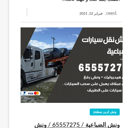
rwan1
فبراير 22, 2021
ونش كرين سطحة
ونش الضباعية / 65557275 / ونش