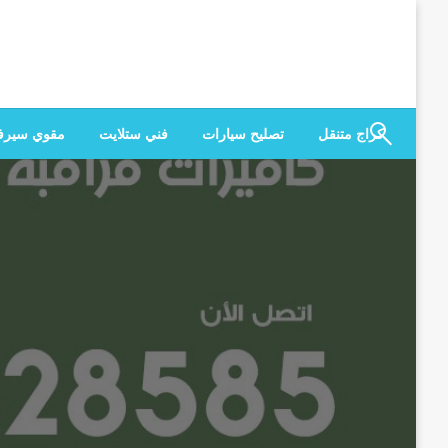
لتخطي
لى
لمحتوى
كراج متنقل
تصليح سيارات
فني ستلايت
مقوي سير