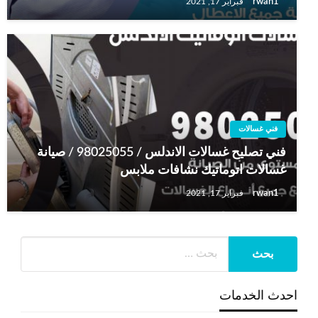
rwan1
فبراير 17, 2021
فني غسالات
فني تصليح غسالات الاندلس / 98025055 / صيانة
غسالات اتوماتيك نشافات ملابس
rwan1
فبراير 17, 2021
احدث الخدمات