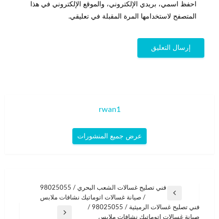
احفظ اسمي، بريدي الإلكتروني، والموقع الإلكتروني في هذا
المتصفح لاستخدامها المرة المقبلة في تعليقي.
rwan1
عرض جميع المنشورات
تصفّح
فني تصليح غسالات الشعب البحري / 98025055
المقالة
/ صيانة غسالات اتوماتيك نشافات ملابس
المقالات
السابقة
فني تصليح غسالات الرميثية / 98025055 /
المقالة
صيانة غسالات اتوماتيك نشافات ملابس