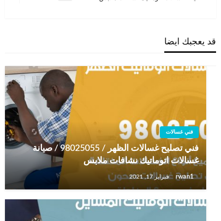
التالية
قد يعجبك ايضا
فني غسالات
فني تصليح غسالات الظهر / 98025055 / صيانة
غسالات اتوماتيك نشافات ملابس
rwan1
فبراير 17, 2021