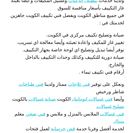
ولدينا خدمات
تنظيف الدكتات
وغسيل المكيفات و أيضا تعبئة
غاز التكييف بأسعار منافسة للسوق
في جميع مناطق الكويت وبفضل فني تكييف الكويت جاهزين
لخدمتك في :
صيانة وتصليح تكييف مركزى في الكويت.
تغيير غاز للمكيف واعادة تعبئته وأيضا معالجة اي تسريب.
نوفر أيضا تبديل وتصليح اي لوحة خاصة بجهاز التكييف.
صيانة دورية للتكييف وكذلك وحدات التكييف بالداخل
والخارج.
أرقام فني تكييف تيماء .
ونعكل على توفير
فني ثلاجات
ممتاز ولدينا
فني طباخات
شاطر ورخيص
وأيضا
فني غسالات اتوماتيك
الكويت
صيانة غسالات
بالكويت
تصليح غسالات
فني غسالات
الملابس بالمنزل و ملابس و
فني صحي
معلم
سباك
لخدمة أفضل وفرنا خدمة
قص خرسانة
لعمل فتحات