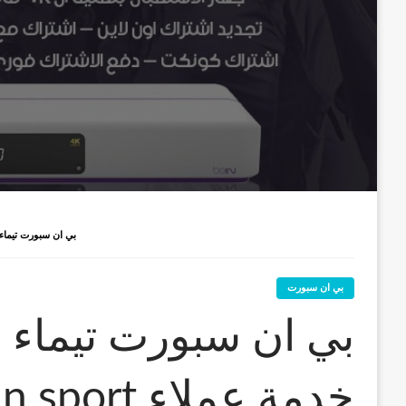
بي ان سبورت تيماء / 52520080 / رقم خدمة عملاء EIN SPORT
بي ان سبورت
خدمة عملاء bein sport الكويت