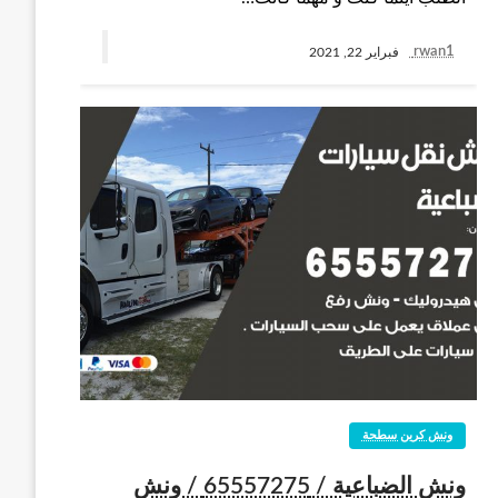
rwan1
فبراير 22, 2021
ونش كرين سطحة
ونش الضباعية / 65557275 / ونش