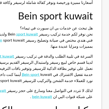
أسعارنا مميزة ورخيصة ونوفر كفالة شاملة لرسيفر وكافة قطع الغيار
Bein sport kuwait
هل تبحث عن خدمات بي ان سبورت في تيماء؟
نحن نوفر لكم خدمة تركيب رسيفر Bein
sport kuwait
ولدين
فني هندي مختص في صيانة وتصليح رسيفر
sport kuwait وتتميز خدماتنا في شركة Bein
in
بمميزات ومزايا عديدة منها:
السرعة في تلبية الطلب والدقة في تركيب رسيفر
t kuwait
لدينا قسم خاص لبيع رسيفر واستبدال الرسيفر القديم برسي
نعمل على توفير بطاقة الذكية للرسيفر وتوفير باقات الترفيه
خدمة تفعيل الاشتراك في
kuwait أينما كنت داخل الكويت مع خدمة الدفع الكتروني
Bein sport
نورد للعملاء خدمة الشحن والتركيب للرسيفر Bein sport kuwait مع تقديم ضمان شامل على الخدمة
لذلك لا تتردد في التواصل معنا وسارع على حجز رسيفر
wait
على شبكة قنوات البي ان
bein kuwait
.