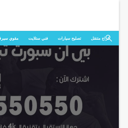
لتخطي
لى
لمحتوى
كراج متنقل
تصليح سيارات
فني ستلايت
مقوي سير