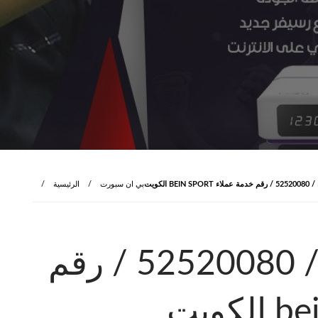
B الكويت
بي ان سبورت
الرئيسية
بي ان سبورت تيماء / 52520080 / رقم