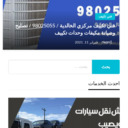
فني تكييف
فني تكييف مركزي الخالدية / 98025055 / تصليح
وصيانة مكيفات وحدات تكييف
rwan1
فبراير 11, 2021
احدث الخدمات