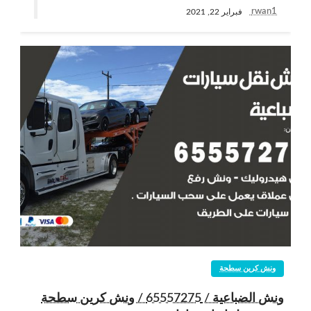
rwan1
فبراير 22, 2021
ونش كرين سطحة
ونش الضباعية / 65557275 / ونش كرين سطحة