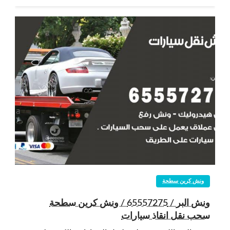
ونش كرين سطحة
ونش البر / 65557275 / ونش كرين سطحة
سحب نقل انقاذ سيارات