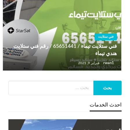
فني ستلايت
فني ستلايت تيماء / 65651441 / رقم فني ستلايت
هندي تيماء
rwan1
فبراير 9, 2021
احدث الخدمات