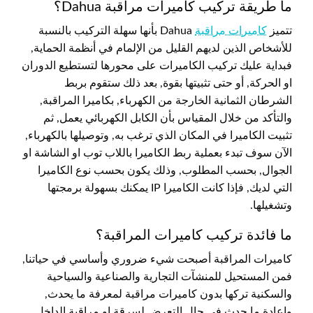
ما طريقة تركيب كاميرات مراقبة Dahua؟
تتميز
كاميرات مراقبة
Dahua بأنها سهلة التركيب بالنسبة
للأشخاص الذين لديهم القليل من الإلمام في أنظمة الحماية,
فبداية عليك تركيب الكاميرات على محورها لتستطيع الدوران
او الحركة, أو حتى تثبيتها بقوة, بعد ذلك ستقوم بربط
الشرطان الثمانية الخارجة من الكهرباء, بكاميرا المراقبة,
والتأكد من خلال المقياس بأن الكابل الكهربائي يعمل, ثم
تثبيت الكاميرا في المكان الذي ترغب به, وتوصيلها بالكهرباء,
الآن سوف تبدء بعملية ربط الكاميرا باللاب توب او الشاشة او
الجوال, بحسب المطلوب, وذلك يكون بحسب نوع الكاميرا
التي لديك, فإذا كانت الكاميرا IP يمكنك بسهولة برمجتها
وتشغيلها.
ما فائدة تركيب كاميرات المراقبة؟
كاميرات المراقبة أصبحت شيء ضروري وأساسي في حياتنا,
فمن المستحيل للمنشآت التجارية والصناعية والسياحية
والسكنية تركها بدون كاميرات مراقبة لمعرفة ما يحدث,
واعادة ما حدث في حال التعرض لسرقة او مراقبة الداخل