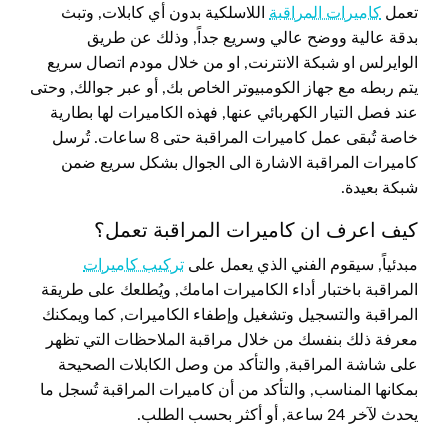
تعمل
كاميرات المراقبة
اللاسلكية بدون أي كابلات, وتبث
بدقة عالية ووضح عالي وسريع جداً, وذلك عن طريق
الوايرلس او شبكة الانترنت, او من خلال مودم اتصال سريع
يتم ربطه مع جهاز الكومبيوتر الخاص بك, أو عبر جوالك, وحتى
عند فصل التيار الكهربائي عنها, فهذه الكاميرات لها بطارية
خاصة تُبقى عمل كاميرات المراقبة حتى 8 ساعات. تُرسل
كاميرات المراقبة الاشارة الى الجوال بشكل سريع ضمن
شبكة بعيدة.
كيف اعرف ان كاميرات المراقبة تعمل؟
مبدئياً, سيقوم الفني الذي يعمل على
تركيب كاميرات
المراقبة باختبار أداء الكاميرات امامك, ويُطلعك على طريقة
المراقبة والتسجيل وتشغيل وإطفاء الكاميرات, كما ويمكنك
معرفة ذلك بنفسك من خلال مراقبة الملاحظات التي تظهر
على شاشة المراقبة, والتأكد من وصل الكابلات الصحيحة
بمكانها المناسب, والتأكد من أن كاميرات المراقبة تُسجل ما
يحدث لآخر 24 ساعة, أو أكثر بحسب الطلب.