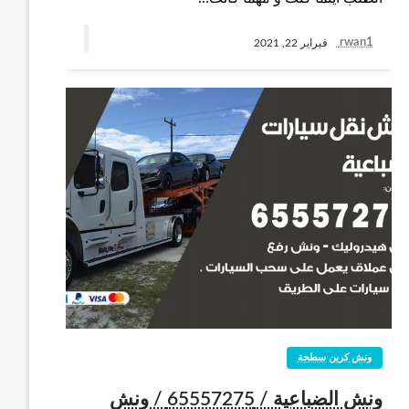
rwan1
فبراير 22, 2021
ونش كرين سطحة
ونش الضباعية / 65557275 / ونش