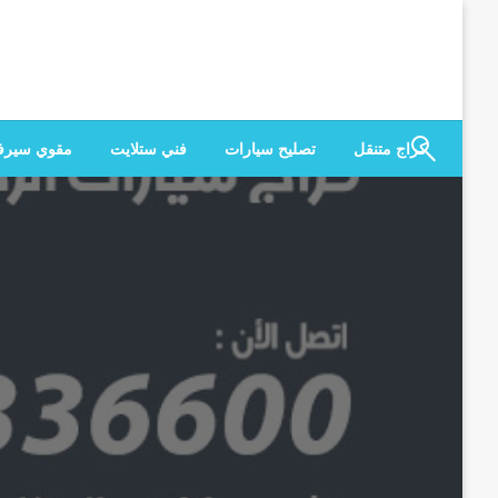
لتخطي
لى
لمحتوى
كراج متنقل
تصليح سيارات
فني ستلايت
مقوي سير