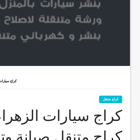
كراج سيارات الزهراء / 55773600‬ /
كراج متنقل
كراج متنقل صيانة و