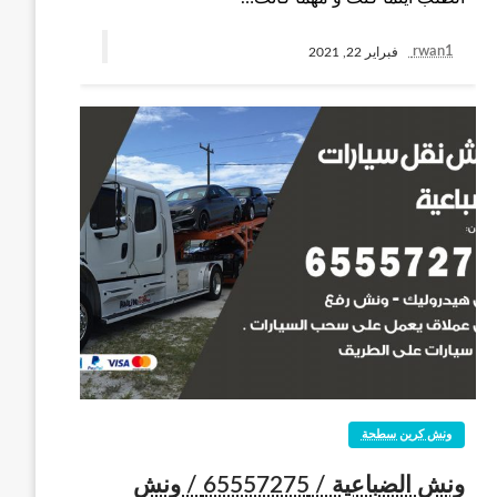
rwan1
فبراير 22, 2021
ونش كرين سطحة
ونش الضباعية / 65557275 / ونش