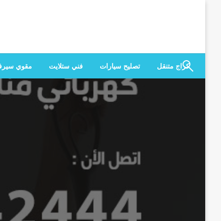
لتخطي
لى
لمحتوى
كراج متنقل
تصليح سيارات
فني ستلايت
مقوي سير