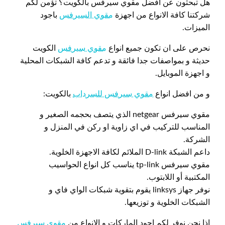
هل تبحثون عن افضل مقوي سيرفس بالكويت؟ تؤمن لكم
شركتنا كافة الانواع من اجهزة
مقوي السيرفس
باجود
الميزات.
نحرص على ان تكون جميع انواع
مقوي سيرفس
الكويت
حديثة و بمواصفات جدا فائقة و تدعم كافة الشبكات المحلية
و اجهزة الموبايل.
و من افضل انواع
مقوي سيرفس للسرداب
بالكويت:
مقوي سيرفس netgear الذي يتصف بحجمه الصغير و
المناسب للتركيب في اي زاوية او ركن في المنزل و
الشركة.
داعم الشبكة D-link الملائم لكافة الاجهزة الخلوية.
مقوي سيرفس tp-link يناسب كل انواع الحواسيب
المكتبية أو اللابتوب.
نوفر جهاز linksys يقوم بتقوية شبكات الواي فاي و
الشبكات الخلوية و توزيعها.
اذا نحن نوفر لكم اجود الماركات و الانواع من
مقوي سيرفس