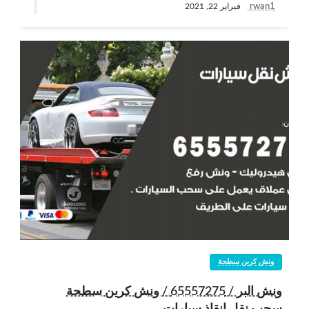
rwan1
فبراير 22, 2021
ونش كرين سطحة
ونش البر / 65557275 / ونش كرين سطحة