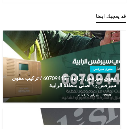
قد يعجبك ايضا
مقوي سيرفس
مقوي سيرفس الرابية / 60709445 / تركيب مقوي
سيرفس 5g أصلي منطقة الرابية
rwan1
فبراير 9, 2021