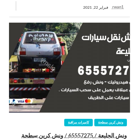
rwan1
فبراير 22, 2021
ونش كرين سطحة
كاميرات مراقبة
ونش الجليعة / 65557275 / ونش كرين سطحة