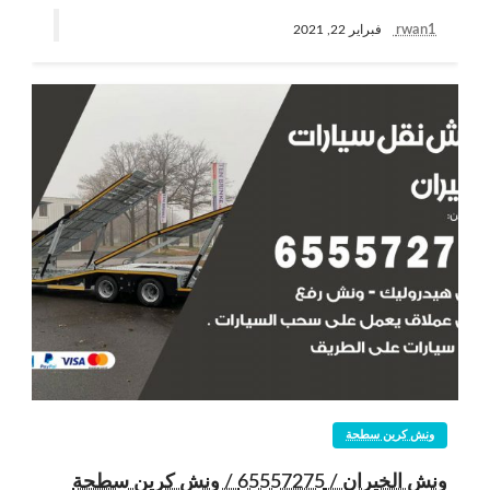
rwan1
فبراير 22, 2021
ونش كرين سطحة
ونش الخيران / 65557275 / ونش كرين سطحة