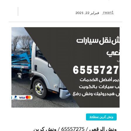
rwan1
فبراير 22, 2021
ونش كرين سطحة
ونش الرقعي / 65557275 / ونش كرين