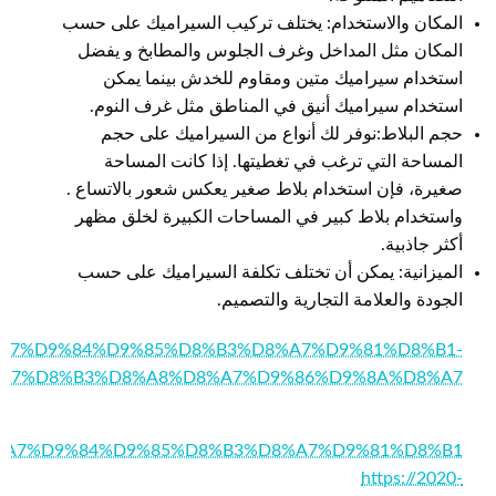
المكان والاستخدام: يختلف تركيب السيراميك على حسب
المكان مثل المداخل وغرف الجلوس والمطابخ و يفضل
استخدام سيراميك متين ومقاوم للخدش بينما يمكن
استخدام سيراميك أنيق في المناطق مثل غرف النوم.
حجم البلاط:نوفر لك أنواع من السيراميك على حجم
المساحة التي ترغب في تغطيتها. إذا كانت المساحة
صغيرة، فإن استخدام بلاط صغير يعكس شعور بالاتساع .
واستخدام بلاط كبير في المساحات الكبيرة لخلق مظهر
أكثر جاذبية.
الميزانية: يمكن أن تختلف تكلفة السيراميك على حسب
الجودة والعلامة التجارية والتصميم.
154/%D8%A7%D9%84%D9%85%D8%B3%D8%A7%D9%81%D8%B1-
A7%D8%B3%D8%A8%D8%A7%D9%86%D9%8A%D8%A7
365/%D8%A7%D9%84%D9%85%D8%B3%D8%A7%D9%81%D8%B1
https://2020-