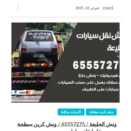
rwan1
فبراير 22, 2021
ونش كرين سطحة
كاميرات مراقبة
ونش الجليعة / 65557275 / ونش كرين سطحة