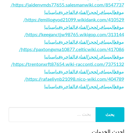
https://jaidenvmds77655.salesmanwiki.com/8547737/
موقع
المسافر
لحجز
الفنادق
الفاخرة
في
اسبانيا
https://emiliogyod21099.wikidank.com/410529/
موقع
المسافر
لحجز
الفنادق
الفاخرة
في
اسبانيا
https://keeganctjw98765.wikigop.com/313144/
موقع
المسافر
لحجز
الفنادق
الفاخرة
في
اسبانيا
https://paxtongxma10877.celticwiki.com/417086/
موقع
المسافر
لحجز
الفنادق
الفاخرة
في
اسبانيا
https://trentonxrft87654.wiki-racconti.com/7375132/
موقع
المسافر
لحجز
الفنادق
الفاخرة
في
اسبانيا
https://rafaeliynb21098.nico-wiki.com/404789/
موقع
المسافر
لحجز
الفنادق
الفاخرة
في
اسبانيا
احدث الخدمات