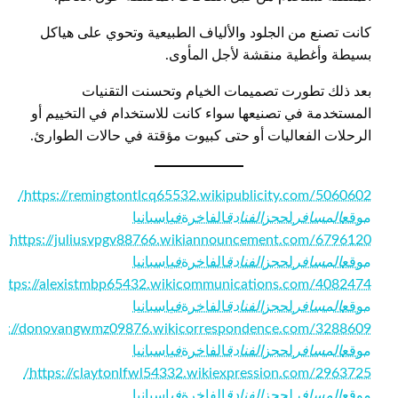
كانت تصنع من الجلود والألياف الطبيعية وتحوي على هياكل
بسيطة وأغطية منقشة لأجل المأوى.
بعد ذلك تطورت تصميمات الخيام وتحسنت التقنيات
المستخدمة في تصنيعها سواء كانت للاستخدام في التخييم أو
الرحلات الفعاليات أو حتى كبيوت مؤقتة في حالات الطوارئ.
https://remingtontlcq65532.wikipublicity.com/5060602/
موقع
المسافر
لحجز
الفنادق
الفاخرة
في
اسبانيا
https://juliusvpgv88766.wikiannouncement.com/6796120/
موقع
المسافر
لحجز
الفنادق
الفاخرة
في
اسبانيا
موقع
المسافر
لحجز
الفنادق
الفاخرة
في
اسبانيا
موقع
المسافر
لحجز
الفنادق
الفاخرة
في
اسبانيا
https://claytonlfwl54332.wikiexpression.com/2963725/
موقع
المسافر
لحجز
الفنادق
الفاخرة
في
اسبانيا