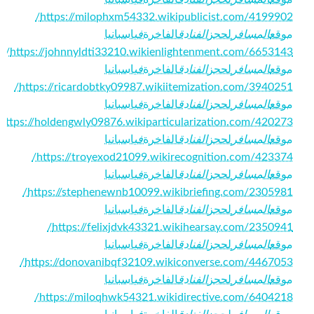
https://milophxm54332.wikipublicist.com/4199902/
موقع
المسافر
لحجز
الفنادق
الفاخرة
في
اسبانيا
https://johnnyldti33210.wikienlightenment.com/6653143/
موقع
المسافر
لحجز
الفنادق
الفاخرة
في
اسبانيا
https://ricardobtky09987.wikiitemization.com/3940251/
موقع
المسافر
لحجز
الفنادق
الفاخرة
في
اسبانيا
موقع
المسافر
لحجز
الفنادق
الفاخرة
في
اسبانيا
https://troyexod21099.wikirecognition.com/423374/
موقع
المسافر
لحجز
الفنادق
الفاخرة
في
اسبانيا
https://stephenewnb10099.wikibriefing.com/2305981/
موقع
المسافر
لحجز
الفنادق
الفاخرة
في
اسبانيا
https://felixjdvk43321.wikihearsay.com/2350941/
موقع
المسافر
لحجز
الفنادق
الفاخرة
في
اسبانيا
https://donovanibqf32109.wikiconverse.com/4467053/
موقع
المسافر
لحجز
الفنادق
الفاخرة
في
اسبانيا
https://miloqhwk54321.wikidirective.com/6404218/