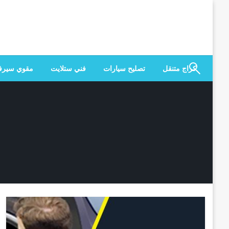
لتخطي
لى
لمحتوى
كراج متنقل
تصليح سيارات
فني ستلايت
مقوي سير