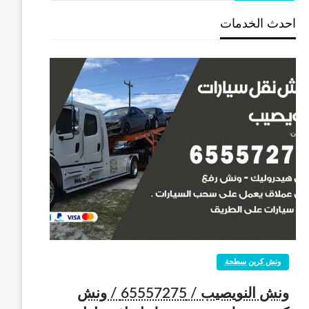
احدث الخدمات
ونش كرين سطحة
ونش النويصيب / 65557275 / ونش