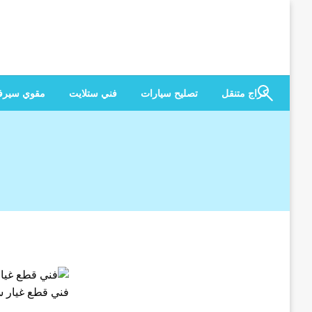
لتخطي
لى
لمحتوى
كراج متنقل
تصليح سيارات
فني ستلايت
مقوي سير
فني قطع غيار سي