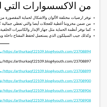
من الاكسسوارات التي لد
نوفر ارضيات مختلفة الألوان والاشكال لحماية المقصورة من ا
من ضمن مخزوننا أغطية للعجلات أيضا والتي تعطي جمالية ك
كما نوفر أنظمة الحماية مثل جهاز الإنذار والكاميرات الخلفي
وكذلك جيب السيلكون الذي يستعمل لحفظ المفتاح داخلة ويمت
https://arthurkaqf22109.blog4youth.com/23708894/بي-ان-سبورت-الكويت
https://arthurkaqf22109.blog4youth.com/23708897/بنشر-متنقل-الكويت
https://arthurkaqf22109.blog4youth.com/23708899/مقوي-سيرفس-الكويت
https://arthurkaqf22109.blog4youth.com/23708900/فني-ستلايت
https://arthurkaqf22109.blog4youth.com/23708906/فني-تكييف-الكويت
https://arthurkaqf22109.blog4youth.com/23708908/فتح-اقفال-ابواب-الكويت