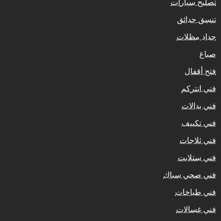
تصليح سيارات
تنسق حدائق
حداد مظلات
صباغ
فتح أقفال
فني انتركم
فني بدالات
فني تكييف
فني ثلاجات
فني ستلايت
فني صحي سباك
فني طباخات
فني غسالات