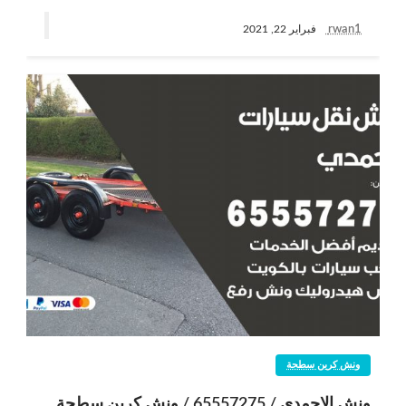
rwan1
فبراير 22, 2021
ونش كرين سطحة
ونش الاحمدي / 65557275 / ونش كرين سطحة