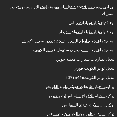
بي ان سبورت – bein sport -السعودية -اشتراك ريسيفر- تجديد
اشتراك
بيع قطع غيار سيارات ياباني
بيع قطع غيار طباخات وأفران غاز
بيع وشراء جميع أنواع السيارات جديد ومستعمل الكويت
بيع وشراء سيارات جديد ومستعمل فوري الكويت
تبديل بطاريات سيارات مدينة حولي
تبديل تواير الكويت فوري
تبديل تواير الكويت50996466
تركيب أحبار طابعات حديثة ملونة الكويت
تركيب خيام للأفراح والمناسبات رخيص
تركيب ستالايت هندي الفنطاس
تركيب ستاند تلفزيون الكويت50355377