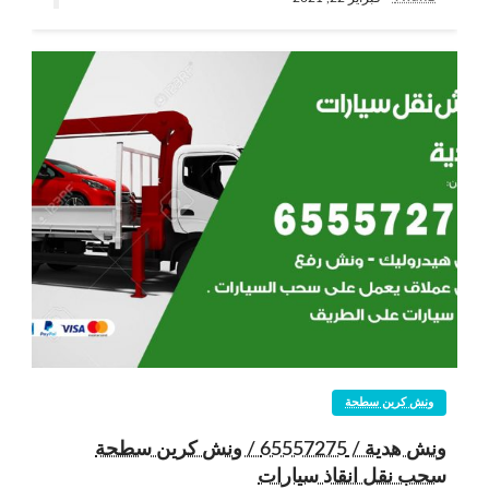
ونش كرين سطحة
ونش هدية / 65557275 / ونش كرين سطحة
سحب نقل انقاذ سيارات