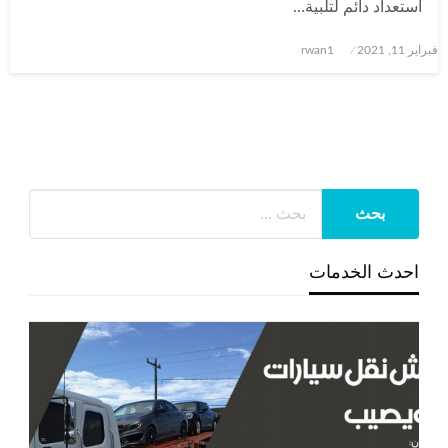
استعداد دائم لتلبية…
نُشر
فبراير 11, 2021
rwan1
في
احدث الخدمات