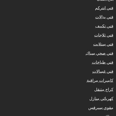
فني انتركم
فني بدالات
فني تكييف
فني ثلاجات
فني ستلايت
فني صحي سباك
فني طباخات
فني غسالات
كاميرات مراقبة
كراج متنقل
كهربائي منازل
مقوي سيرفس