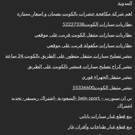
المدونة
اهم شركة مكافحة حشرات بالكويت بضمان و اسعار ممتازة
بطاريات سيارات الكويت52227338
بطاريات سيارات متنقل الكويت قريب على موقعي
بطاريات سيارات مكفولة قريب على موقعي
بنشر تصليح سيارات متنقل متطور على الطريق بالكويت 24 ساعة
بنشر كراج تصليح سيارات فينشر بالكويت على الطريق
بنشر متنقل الجهراء فوري
بنشر متنقل الكويت55336600
بي ان سبورت – bein sport -السعودية -اشتراك ريسيفر- تجديد
اشتراك
بيع قطع غيار سيارات ياباني
بيع قطع غيار طباخات وأفران غاز