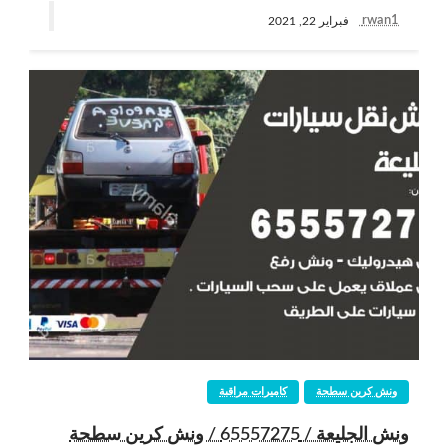
rwan1
فبراير 22, 2021
ونش كرين سطحة
كاميرات مراقبة
ونش الجليعة / 65557275 / ونش كرين سطحة