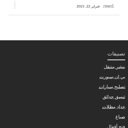
rwan1
فبراير 22, 2021
تصنيفات
بنشر متنقل
بي ان سبورت
تصليح سيارات
تنسق حدائق
حداد مظلات
صباغ
فتح أقفال