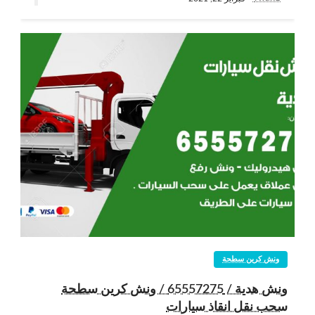
ونش كرين سطحة
ونش هدية / 65557275 / ونش كرين سطحة
سحب نقل انقاذ سيارات