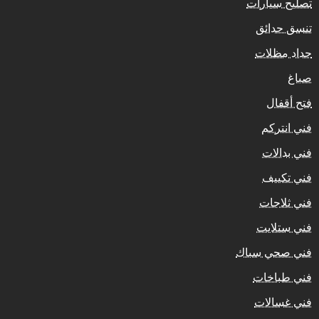
تصليح سيارات
تنسق حدائق
حداد مظلات
صباغ
فتح أقفال
فني انتركم
فني بدالات
فني تكييف
فني ثلاجات
فني ستلايت
فني صحي سباك
فني طباخات
فني غسالات