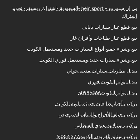
بي ان سبورت – bein sport -السعودية -اشتراك ريسيفر- تجديد
اشتراك
بيع قطع غيار سيارات ياباني
بيع قطع غيار طباخات وأفران غاز
بيع وشراء جميع أنواع السيارات جديد ومستعمل الكويت
بيع وشراء سيارات جديد ومستعمل فوري الكويت
تبديل بطاريات سيارات مدينة حولي
تبديل تواير الكويت فوري
تبديل تواير الكويت50996466
تركيب أحبار طابعات حديثة ملونة الكويت
تركيب خيام للأفراح والمناسبات رخيص
تركيب ستالايت هندي الفنطاس
تركيب ستاند تلفزيون الكويت50355377