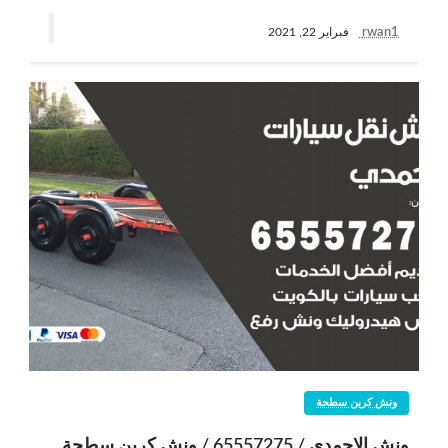
rwan1
فبراير 22, 2021
ونش كرين سطحة
ونش الاحمدي / 65557275 / ونش كرين سطحة