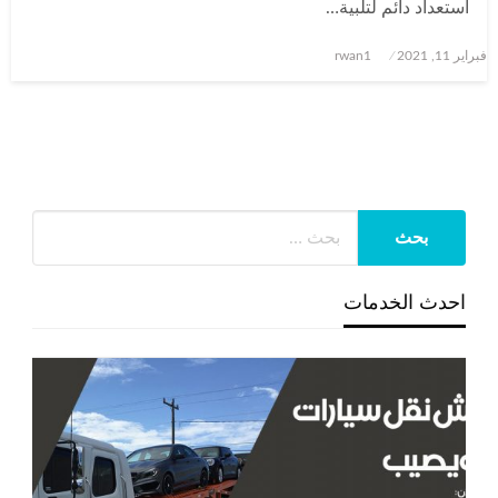
استعداد دائم لتلبية…
نُشر
فبراير 11, 2021
rwan1
في
احدث الخدمات