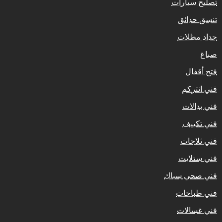
تصليح سيارات
تنسق حدائق
حداد مظلات
صباغ
فتح أقفال
فني انتركم
فني بدالات
فني تكييف
فني ثلاجات
فني ستلايت
فني صحي سباك
فني طباخات
فني غسالات