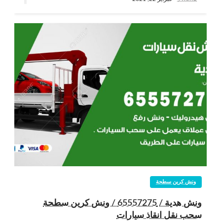
ونش كرين سطحة
ونش هدية / 65557275 / ونش كرين سطحة
سحب نقل انقاذ سيارات