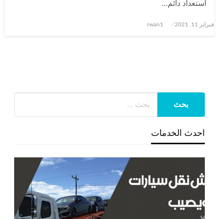
استعداد دائم…
نُشر
فبراير 11, 2021
rwan1
في
احدث الخدمات