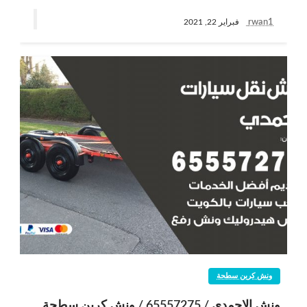
rwan1
فبراير 22, 2021
ونش كرين سطحة
ونش الاحمدي / 65557275 / ونش كرين سطحة