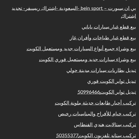
بي ان سبورت – bein sport -السعودية -اشتراك ريسيفر- تجديد
اشتراك
بيع قطع غيار سيارات ياباني
بيع قطع غيار طباخات وأفران غاز
بيع وشراء جميع أنواع السيارات جديد ومستعمل الكويت
بيع وشراء سيارات جديد ومستعمل فوري الكويت
تبديل بطاريات سيارات مدينة حولي
تبديل تواير الكويت فوري
تبديل تواير الكويت50996466
تركيب أحبار طابعات حديثة ملونة الكويت
تركيب خيام للأفراح والمناسبات رخيص
تركيب ستالايت هندي الفنطاس
تركيب ستاند تلفزيون الكويت50355377