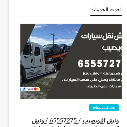
احدث الخدمات
ونش كرين سطحة
ونش النويصيب / 65557275 / ونش