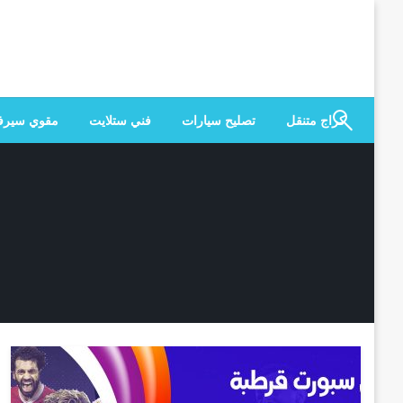
لتخطي
لى
لمحتوى
كراج متنقل
تصليح سيارات
فني ستلايت
مقوي سير