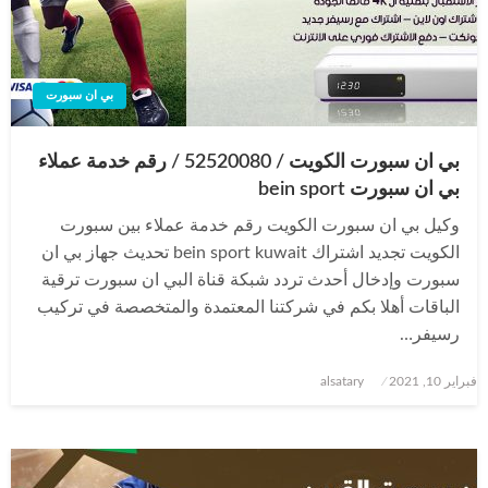
بي ان سبورت
بي ان سبورت الكويت / 52520080 / رقم خدمة عملاء
بي ان سبورت bein sport
وكيل بي ان سبورت الكويت رقم خدمة عملاء بين سبورت
الكويت تجديد اشتراك bein sport kuwait تحديث جهاز بي ان
سبورت وإدخال أحدث تردد شبكة قناة البي ان سبورت ترقية
الباقات أهلا بكم في شركتنا المعتمدة والمتخصصة في تركيب
رسيفر…
نُشر
فبراير 10, 2021
alsatary
في