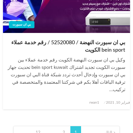
بي ان سبورت
بي ان سبورت النهضة / 52520080 / رقم خدمة عملاء
bein sport الكويت
وكيل بي ان سبورت النهضة الكويت رقم خدمة عملاء بين
سبورت الكويت تجديد اشتراك bein sport kuwait تحديث جهاز
بي ان سبورت وإدخال أحدث تردد شبكة قناة البي ان سبورت
ترقية الباقات أهلا بكم في شركتنا المعتمدة والمتخصصة في
تركيب…
نُشر
فبراير 10, 2021
rwan1
في
تعدد
التالي
1
2
…
12