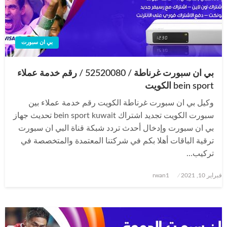
بي ان سبورت
بي ان سبورت غرناطة / 52520080 / رقم خدمة عملاء
bein sport الكويت
وكيل بي ان سبورت غرناطة الكويت رقم خدمة عملاء بين
سبورت الكويت تجديد اشتراك bein sport kuwait تحديث جهاز
بي ان سبورت وإدخال أحدث تردد شبكة قناة البي ان سبورت
ترقية الباقات أهلا بكم في شركتنا المعتمدة والمتخصصة في
تركيب…
نُشر
فبراير 10, 2021
rwan1
في