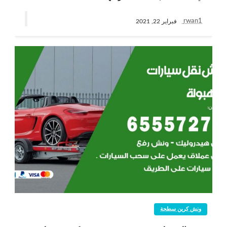
rwan1
فبراير 22, 2021
ونش كرين سطحة