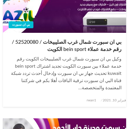
بي ان سبورت
بي ان سبورت شمال غرب الصليبيخات / 52520080 /
رقم خدمة عملاء bein sport الكويت
وكيل بي ان سبورت شمال غرب الصليبيخات الكويت رقم
خدمة عملاء بين سبورت الكويت تجديد اشتراك bein sport
kuwait تحديث جهاز بي ان سبورت وإدخال أحدث تردد شبكة
قناة البي ان سبورت ترقية الباقات أهلا بكم في شركتنا
المعتمدة والمتخصصة…
نُشر
فبراير 10, 2021
rwan1
في