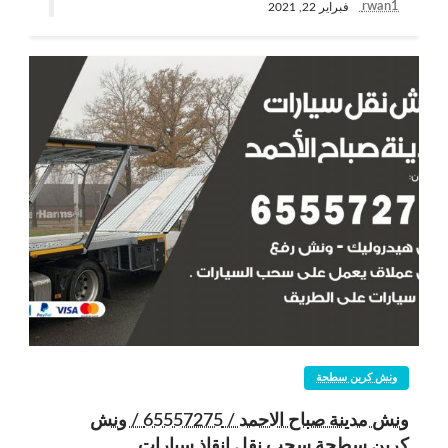
rwan1
فبراير 22, 2021
ونش كرين سطحة
ونش مدينة صباح الاحمد / 65557275 / ونش
كرين سطحة سحب نقل انقاذ سيارات